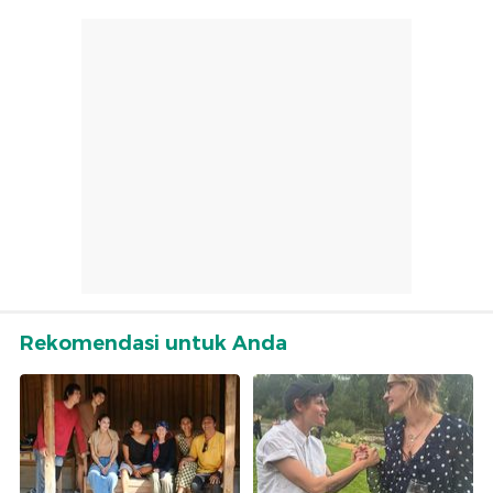
Rekomendasi untuk Anda