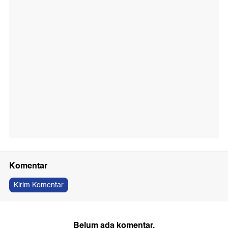
Komentar
Kirim Komentar
Belum ada komentar.