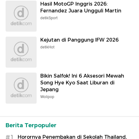
Hasil MotoGP Inggris 2026:
Fernandez Juara Ungguli Martin
detikSport
Kejutan di Panggung IFW 2026
detikHot
Bikin Salfok! Ini 6 Aksesori Mewah
Song Hye Kyo Saat Liburan di
Jepang
Wolipop
Berita Terpopuler
#1
Horornya Penembakan di Sekolah Thailand,