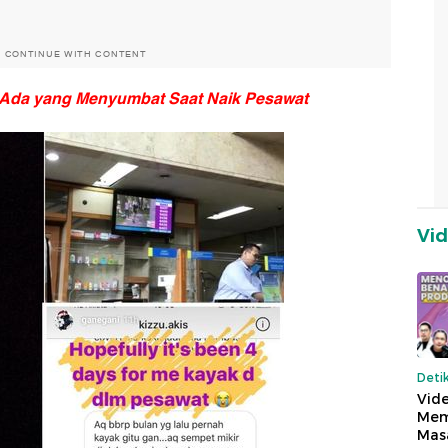
O CONTINUE WITH CONTENT
a Ada yang Menyumbat Saat Naik Pesawat
Vi
Deti
Vide
Mem
Mas