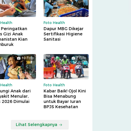
 Health
Foto Health
 Peringatkan
Dapur MBG Dikejar
is Gizi Anak
Sertifikasi Higiene
hanistan Kian
Sanitasi
buruk
10 Foto
7 Foto
 Health
Foto Health
ungi Anak dari
Kabar Baik! Ojol Kini
akit Menular,
Bisa Menabung
S 2026 Dimulai
untuk Bayar Iuran
BPJS Kesehatan
Lihat Selengkapnya