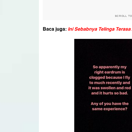
SCROLL T
Baca juga:
Ini Sebabnya Telinga Teras