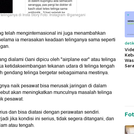
telinganya di Insta Story Foto: Instagram @ganegani
ang telah menginternasional ini juga menambahkan
lama ia merasakan keadaan telinganya sama seperti
deti
ngan.
Vide
Keba
ang dialami Gani dipicu oleh "airplane ear" atau telinga
Was
tika ketidakseimbangan tekanan udara di telinga tengah
Sara
h gendang telinga bergetar sebagaimana mestinya.
ingnya naik pesawat bisa merusak jaringan di dalam
ersebut akan meningkatkan munculnya masalah telinga
ik pesawat.
rius dan bisa diatasi dengan perawatan sendiri.
Fo
di jika kondisi ini serius, tidak segera ditangani, dan
lam atau tengah.