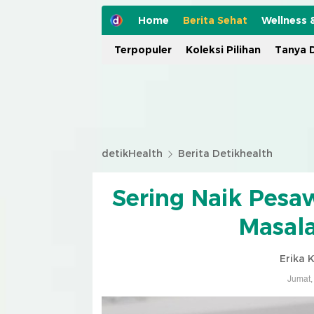
Home
Berita Sehat
Wellness 
Terpopuler
Koleksi Pilihan
Tanya D
detikHealth
Berita Detikhealth
Sering Naik Pesa
Masala
Erika 
Jumat,