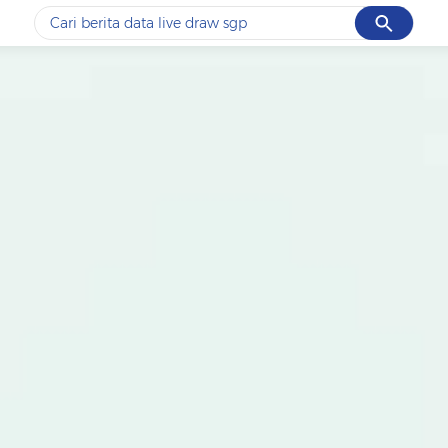
Cancel
Yang sedang ramai dicari
#1
data live draw sgp
#2
piala presiden 2026
#3
prabowo
#4
iran
#5
gempa hari ini
Promoted
Terakhir yang dicari
Loading...