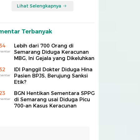
Lihat Selengkapnya
mentar Terbanyak
34
Lebih dari 700 Orang di
Semarang Diduga Keracunan
mentar
MBG, Ini Gejala yang Dikeluhkan
32
IDI Panggil Dokter Diduga Hina
Pasien BPJS, Berujung Sanksi
mentar
Etik?
23
BGN Hentikan Sementara SPPG
di Semarang usai Diduga Picu
mentar
700-an Kasus Keracunan