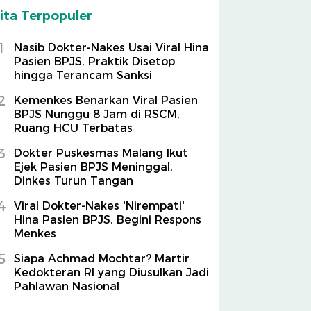
ita Terpopuler
1
Nasib Dokter-Nakes Usai Viral Hina
Pasien BPJS, Praktik Disetop
hingga Terancam Sanksi
2
Kemenkes Benarkan Viral Pasien
BPJS Nunggu 8 Jam di RSCM,
Ruang HCU Terbatas
3
Dokter Puskesmas Malang Ikut
Ejek Pasien BPJS Meninggal,
Dinkes Turun Tangan
4
Viral Dokter-Nakes 'Nirempati'
Hina Pasien BPJS, Begini Respons
Menkes
5
Siapa Achmad Mochtar? Martir
Kedokteran RI yang Diusulkan Jadi
Pahlawan Nasional