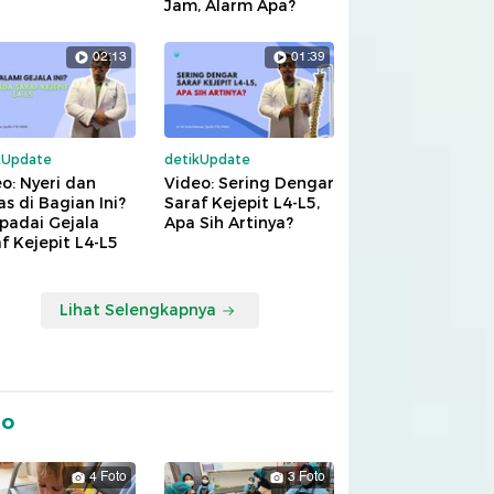
Jam, Alarm Apa?
02:13
01:39
kUpdate
detikUpdate
o: Nyeri dan
Video: Sering Dengar
s di Bagian Ini?
Saraf Kejepit L4-L5,
padai Gejala
Apa Sih Artinya?
f Kejepit L4-L5
Lihat Selengkapnya
to
4 Foto
3 Foto