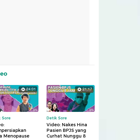
deo
24:01
21:17
k Sore
Detik Sore
o:
Video: Nakes Hina
persiapkan
Pasien BPJS yang
a Menopause
Curhat Nunggu 8