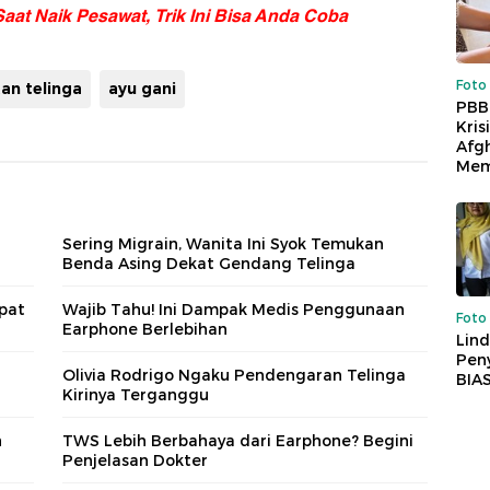
Saat Naik Pesawat, Trik Ini Bisa Anda Coba
Foto
an telinga
ayu gani
PBB
Kris
Afg
Mem
Sering Migrain, Wanita Ini Syok Temukan
Benda Asing Dekat Gendang Telinga
pat
Wajib Tahu! Ini Dampak Medis Penggunaan
Foto
Earphone Berlebihan
Lind
Peny
Olivia Rodrigo Ngaku Pendengaran Telinga
BIA
Kirinya Terganggu
n
TWS Lebih Berbahaya dari Earphone? Begini
Penjelasan Dokter