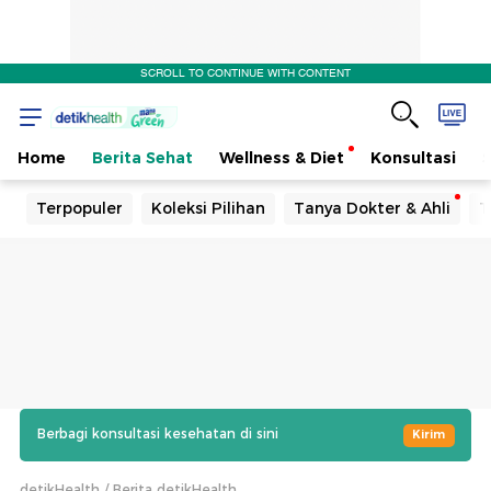
SCROLL TO CONTINUE WITH CONTENT
Home
Berita Sehat
Wellness & Diet
Konsultasi
Terpopuler
Koleksi Pilihan
Tanya Dokter & Ahli
T
Berbagi konsultasi kesehatan di sini
Kirim
detikHealth
Berita detikHealth