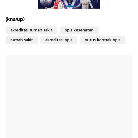
(kna/up)
akreditasi rumah sakit
bpjs kesehatan
rumah sakit
akreditasi bpjs
putus kontrak bpjs