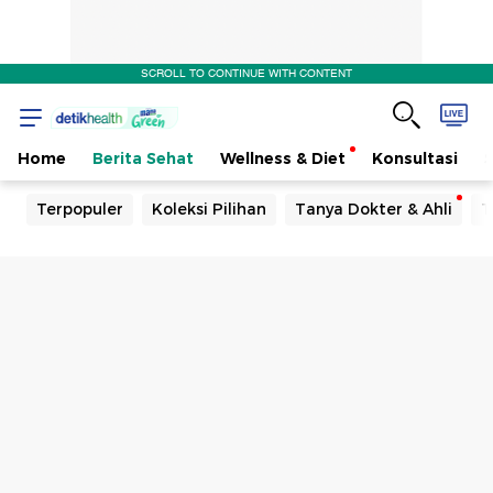
SCROLL TO CONTINUE WITH CONTENT
Home
Berita Sehat
Wellness & Diet
Konsultasi
Terpopuler
Koleksi Pilihan
Tanya Dokter & Ahli
T