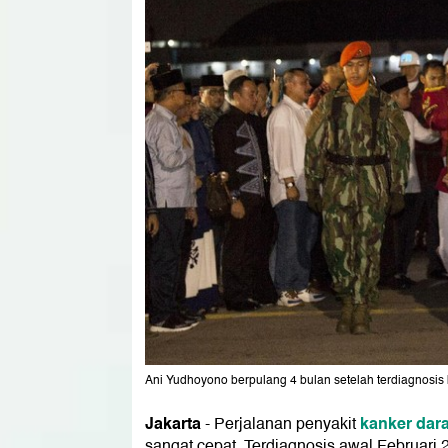
Ani Yudhoyono berpulang 4 bulan setelah terdiagnosis 
Jakarta
kanker dar
- Perjalanan penyakit
sangat cepat. Terdiagnosis awal Februari 