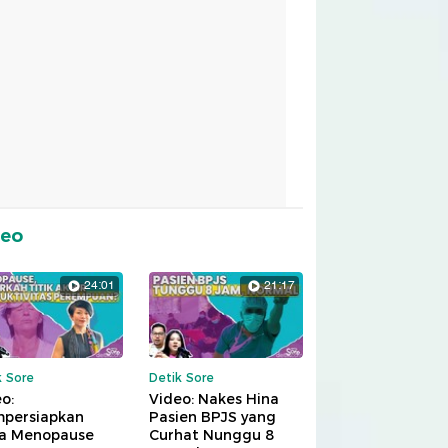
deo
24:01
21:17
k Sore
Detik Sore
o:
Video: Nakes Hina
persiapkan
Pasien BPJS yang
a Menopause
Curhat Nunggu 8