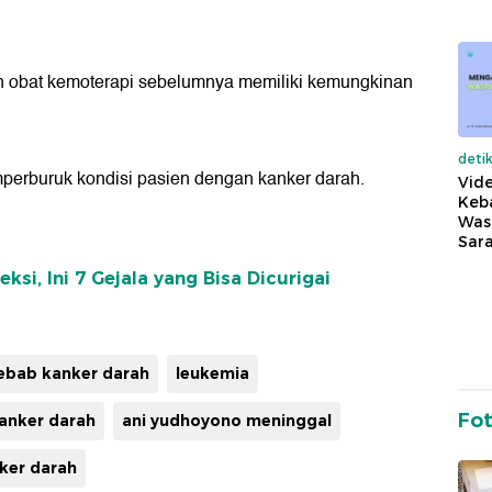
 obat kemoterapi sebelumnya memiliki kemungkinan
deti
perburuk kondisi pasien dengan kanker darah.
Vide
Keba
Was
Sara
si, Ini 7 Gejala yang Bisa Dicurigai
ebab kanker darah
leukemia
Fo
anker darah
ani yudhoyono meninggal
nker darah