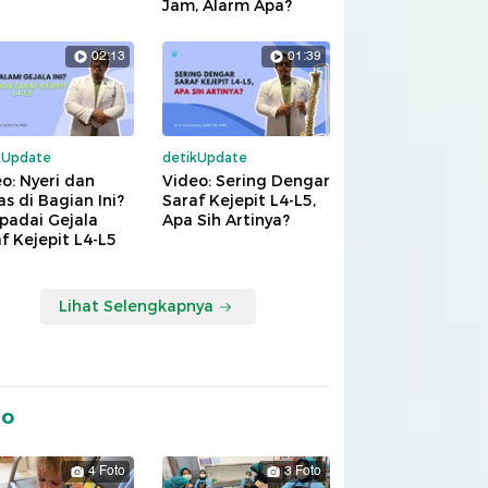
Jam, Alarm Apa?
02:13
01:39
kUpdate
detikUpdate
o: Nyeri dan
Video: Sering Dengar
s di Bagian Ini?
Saraf Kejepit L4-L5,
padai Gejala
Apa Sih Artinya?
f Kejepit L4-L5
Lihat Selengkapnya
to
4 Foto
3 Foto