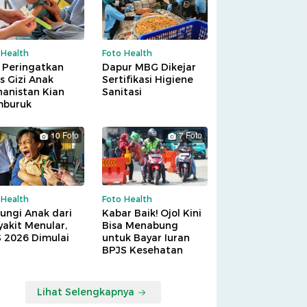
 Health
Foto Health
 Peringatkan
Dapur MBG Dikejar
is Gizi Anak
Sertifikasi Higiene
hanistan Kian
Sanitasi
buruk
10 Foto
7 Foto
 Health
Foto Health
ungi Anak dari
Kabar Baik! Ojol Kini
akit Menular,
Bisa Menabung
S 2026 Dimulai
untuk Bayar Iuran
BPJS Kesehatan
Lihat Selengkapnya