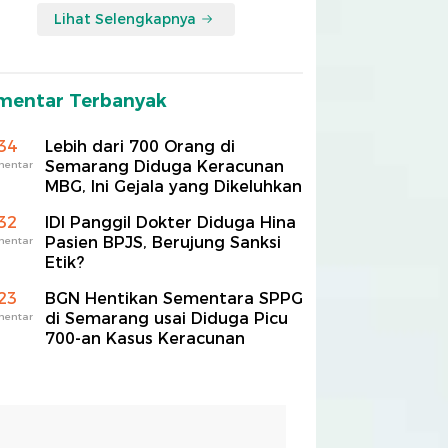
Lihat Selengkapnya
mentar Terbanyak
34
Lebih dari 700 Orang di
Semarang Diduga Keracunan
mentar
MBG, Ini Gejala yang Dikeluhkan
32
IDI Panggil Dokter Diduga Hina
Pasien BPJS, Berujung Sanksi
mentar
Etik?
23
BGN Hentikan Sementara SPPG
di Semarang usai Diduga Picu
mentar
700-an Kasus Keracunan