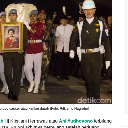
blood cancer atau kanker darah (Foto: Rifkianto Nugroho)
ah
Ani Yudhoyono
Hj Kristiani Herrawati atau
terbilang
2019, Bu Ani akhirnya berpulang setelah berjuang