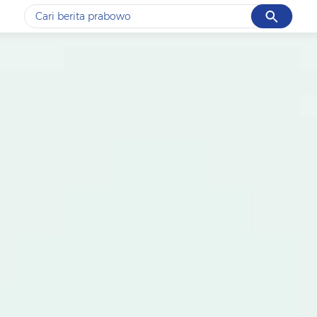
Cancel
Yang sedang ramai dicari
#1
data live draw sgp
#2
piala presiden 2026
#3
prabowo
#4
iran
#5
gempa hari ini
Promoted
Terakhir yang dicari
Loading...