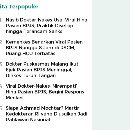
ita Terpopuler
1
Nasib Dokter-Nakes Usai Viral Hina
Pasien BPJS, Praktik Disetop
hingga Terancam Sanksi
2
Kemenkes Benarkan Viral Pasien
BPJS Nunggu 8 Jam di RSCM,
Ruang HCU Terbatas
3
Dokter Puskesmas Malang Ikut
Ejek Pasien BPJS Meninggal,
Dinkes Turun Tangan
4
Viral Dokter-Nakes 'Nirempati'
Hina Pasien BPJS, Begini Respons
Menkes
5
Siapa Achmad Mochtar? Martir
Kedokteran RI yang Diusulkan Jadi
Pahlawan Nasional