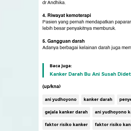
dr Andhika.
4. Riwayat kemoterapi
Pasien yang pernah mendapatkan paparan
lebih besar penyakitnya memburuk.
5. Gangguan darah
Adanya berbagai kelainan darah juga mem
Baca juga:
Kanker Darah Bu Ani Susah Didetek
(up/kna)
ani yudhoyono
kanker darah
peny
gejala kanker darah
ani yudhoyono k
faktor risiko kanker
faktor risiko ka