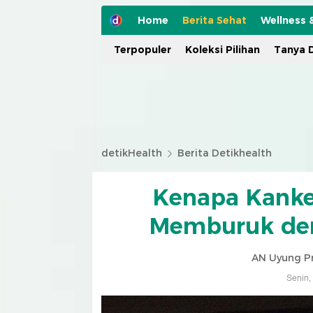
Home
Berita Sehat
Wellness 
Terpopuler
Koleksi Pilihan
Tanya D
detikHealth
Berita Detikhealth
Kenapa Kanker
Memburuk den
AN Uyung P
Senin,