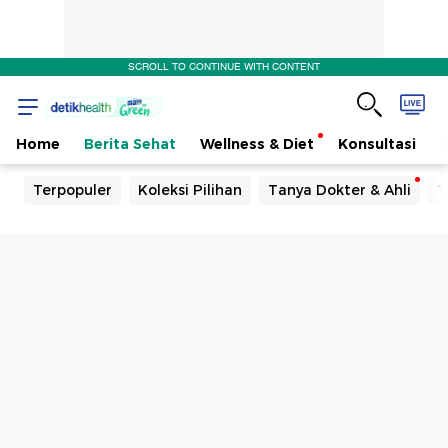
SCROLL TO CONTINUE WITH CONTENT
Home
Berita Sehat
Wellness & Diet
Konsultasi
Terpopuler
Koleksi Pilihan
Tanya Dokter & Ahli
T