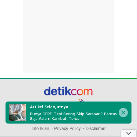
part of
Artikel Selanjutnya
Punya GERD Tapi Sering Skip Sarapan? Pantas
Saja Aslam Kambuh Terus
Redaksi
Pedoman Media Siber
Karir
Kotak Pos
Info Iklan
Privacy Policy
Disclaimer