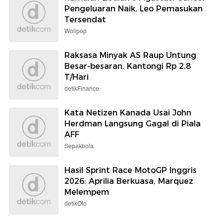
Pengeluaran Naik, Leo Pemasukan
Tersendat
Wolipop
Raksasa Minyak AS Raup Untung
Besar-besaran, Kantongi Rp 2,8
T/Hari
detikFinance
Kata Netizen Kanada Usai John
Herdman Langsung Gagal di Piala
AFF
Sepakbola
Hasil Sprint Race MotoGP Inggris
2026: Aprilia Berkuasa, Marquez
Melempem
detikOto