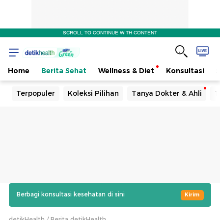
SCROLL TO CONTINUE WITH CONTENT
Home
Berita Sehat
Wellness & Diet
Konsultasi
Terpopuler
Koleksi Pilihan
Tanya Dokter & Ahli
T
Berbagi konsultasi kesehatan di sini
Kirim
detikHealth
Berita detikHealth