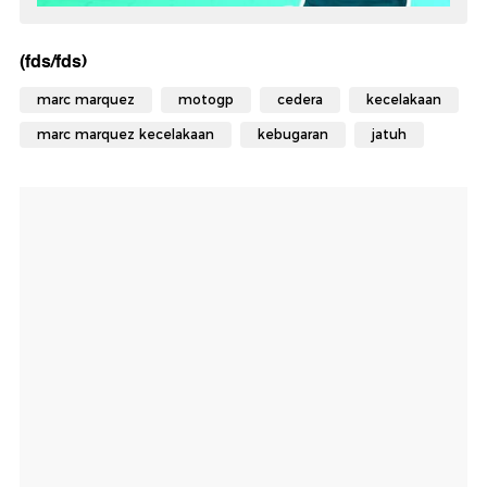
(fds/fds)
marc marquez
motogp
cedera
kecelakaan
marc marquez kecelakaan
kebugaran
jatuh