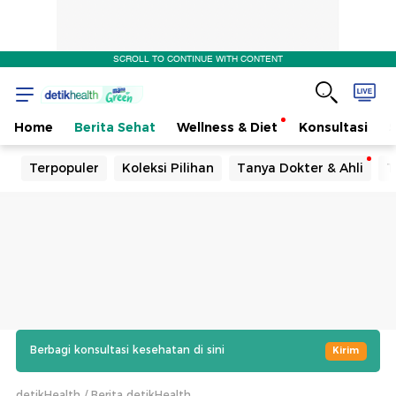
SCROLL TO CONTINUE WITH CONTENT
Home
Berita Sehat
Wellness & Diet
Konsultasi
Terpopuler
Koleksi Pilihan
Tanya Dokter & Ahli
T
Berbagi konsultasi kesehatan di sini
Kirim
detikHealth
Berita detikHealth