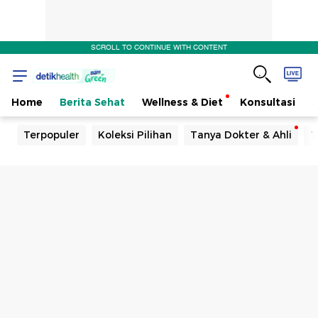
SCROLL TO CONTINUE WITH CONTENT
Home
Berita Sehat
Wellness & Diet
Konsultasi
Terpopuler
Koleksi Pilihan
Tanya Dokter & Ahli
T