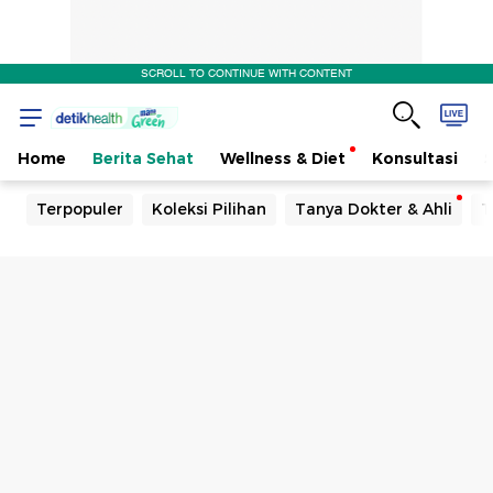
SCROLL TO CONTINUE WITH CONTENT
Home
Berita Sehat
Wellness & Diet
Konsultasi
Terpopuler
Koleksi Pilihan
Tanya Dokter & Ahli
T