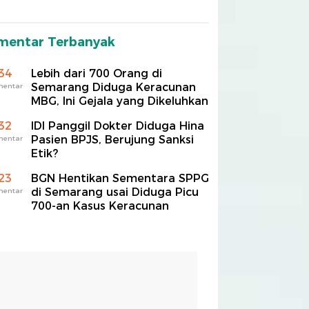
mentar Terbanyak
34
Lebih dari 700 Orang di
Semarang Diduga Keracunan
mentar
MBG, Ini Gejala yang Dikeluhkan
32
IDI Panggil Dokter Diduga Hina
Pasien BPJS, Berujung Sanksi
mentar
Etik?
23
BGN Hentikan Sementara SPPG
di Semarang usai Diduga Picu
mentar
700-an Kasus Keracunan