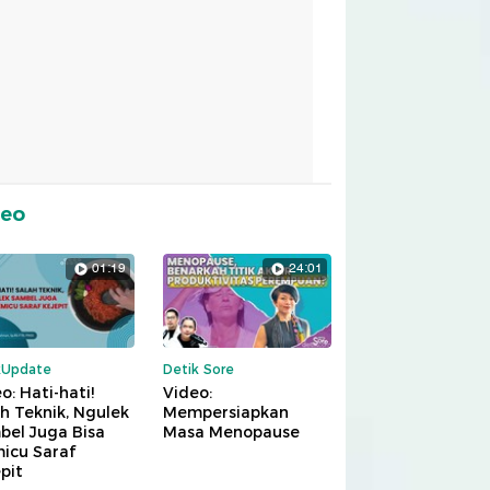
deo
01:19
24:01
kUpdate
Detik Sore
o: Hati-hati!
Video:
h Teknik, Ngulek
Mempersiapkan
bel Juga Bisa
Masa Menopause
icu Saraf
pit