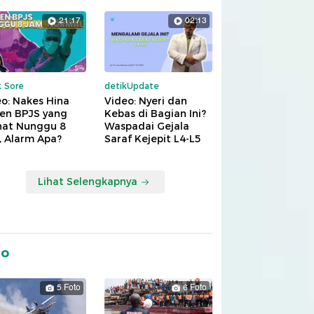
21:17
02:13
k Sore
detikUpdate
o: Nakes Hina
Video: Nyeri dan
ien BPJS yang
Kebas di Bagian Ini?
hat Nunggu 8
Waspadai Gejala
, Alarm Apa?
Saraf Kejepit L4-L5
Lihat Selengkapnya
to
5 Foto
6 Foto