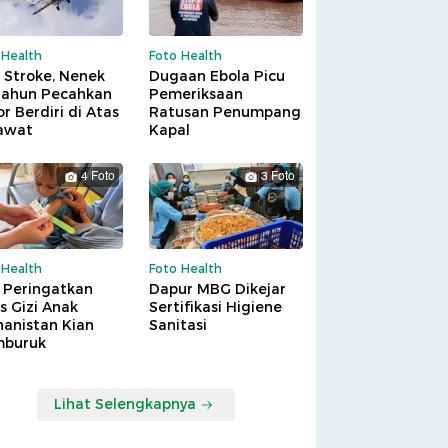
 Health
Foto Health
 Stroke, Nenek
Dugaan Ebola Picu
Tahun Pecahkan
Pemeriksaan
r Berdiri di Atas
Ratusan Penumpang
awat
Kapal
4 Foto
3 Foto
 Health
Foto Health
 Peringatkan
Dapur MBG Dikejar
is Gizi Anak
Sertifikasi Higiene
hanistan Kian
Sanitasi
buruk
Lihat Selengkapnya