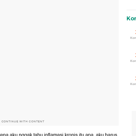
Ko
Ko
Ko
Ko
O CONTINUE WITH CONTENT
ena aku nggak tahu inflamasi kronis itu apa, aku harus