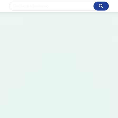
Cancel
Yang sedang ramai dicari
#1
data live draw sgp
#2
k-talk
#3
kebakaran
#4
prabowo
#5
gempa hari ini
Promoted
Terakhir yang dicari
Loading...