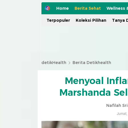
Home
Berita Sehat
Wellness 
Terpopuler
Koleksi Pilihan
Tanya D
detikHealth
Berita Detikhealth
Menyoal Infla
Marshanda Sel
Nafilah Sr
Jumat,