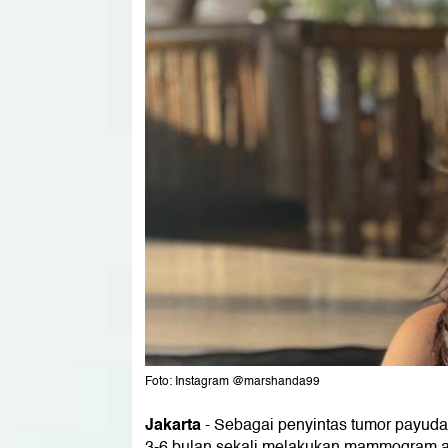
Foto: Instagram @marshanda99
Jakarta
-
Sebagai penyintas tumor payuda
3-6 bulan sekali melakukan mammogram at