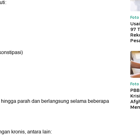
ti:
Foto
Usai
97 
Reko
Pes
konstipasi)
Foto
PBB
Kris
gan hingga parah dan berlangsung selama beberapa
Afg
Mem
n kronis, antara lain: