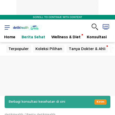
SCROLL TO CONTINUE WITH CONTENT
Home
Berita Sehat
Wellness & Diet
Konsultasi
Terpopuler
Koleksi Pilihan
Tanya Dokter & Ahli
T
Berbagi konsultasi kesehatan di sini
Kirim
detikHealth
Berita detikHealth