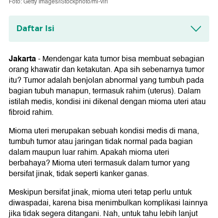
Foto: Getty Images/iStockphoto/mi-viri
Daftar Isi
Pengertian Mioma Uteri
Jakarta
-
Mendengar kata tumor bisa membuat sebagian
Jenis Mioma Uteri
orang khawatir dan ketakutan. Apa sih sebenarnya tumor
Mioma Uteri Subserosum
itu? Tumor adalah benjolan abnormal yang tumbuh pada
Mioma Uteri Intramural
bagian tubuh manapun, termasuk rahim (uterus). Dalam
Mioma Uteri Submukosum
istilah medis, kondisi ini dikenal dengan mioma uteri atau
Penyebab Mioma Uteri
fibroid rahim.
Gejala Mioma Uteri
Mioma uteri merupakan sebuah kondisi medis di mana,
tumbuh tumor atau jaringan tidak normal pada bagian
Pengobatan Mioma Uteri
dalam maupun luar rahim. Apakah mioma uteri
1. Pengobatan Konservatif
berbahaya? Mioma uteri termasuk dalam tumor yang
2. Pengobatan Operatif
bersifat jinak, tidak seperti kanker ganas.
a. Miomektomi
b. Histerektomi
Meskipun bersifat jinak, mioma uteri tetap perlu untuk
diwaspadai, karena bisa menimbulkan komplikasi lainnya
jika tidak segera ditangani. Nah, untuk tahu lebih lanjut