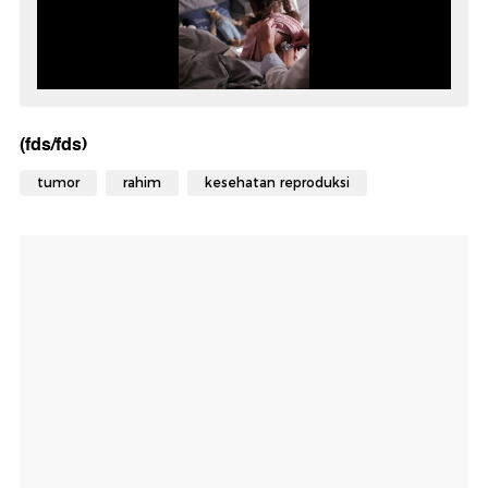
(fds/fds)
tumor
rahim
kesehatan reproduksi