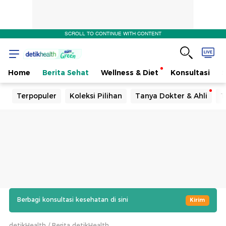
SCROLL TO CONTINUE WITH CONTENT
Home
Berita Sehat
Wellness & Diet
Konsultasi
Terpopuler
Koleksi Pilihan
Tanya Dokter & Ahli
T
Berbagi konsultasi kesehatan di sini
Kirim
detikHealth
Berita detikHealth