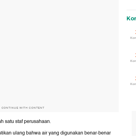
Ko
Ko
Ko
Ko
O CONTINUE WITH CONTENT
ah satu staf perusahaan.
tikan ulang bahwa air yang digunakan benar-benar