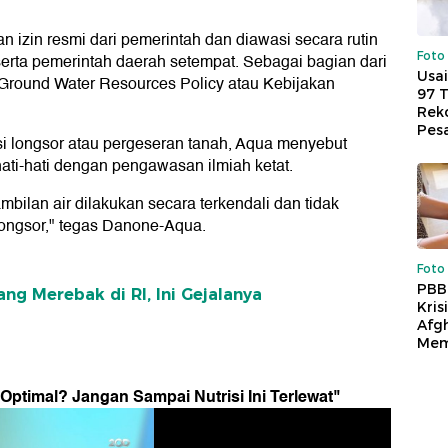
n izin resmi dari pemerintah dan diawasi secara rutin
Foto
rta pemerintah daerah setempat. Sebagai bagian dari
Usai
Ground Water Resources Policy atau Kebijakan
97 
Reko
Pes
i longsor atau pergeseran tanah, Aqua menyebut
ati-hati dengan pengawasan ilmiah ketat.
ilan air dilakukan secara terkendali dan tidak
ngsor," tegas Danone-Aqua.
Foto
PBB
ng Merebak di RI, Ini Gejalanya
Kris
Afg
Mem
timal? Jangan Sampai Nutrisi Ini Terlewat
"