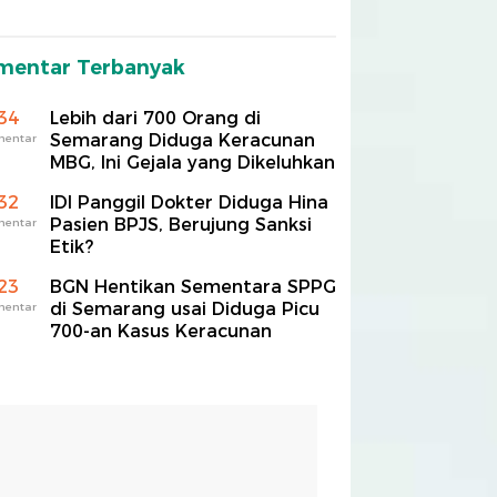
mentar Terbanyak
34
Lebih dari 700 Orang di
Semarang Diduga Keracunan
mentar
MBG, Ini Gejala yang Dikeluhkan
32
IDI Panggil Dokter Diduga Hina
Pasien BPJS, Berujung Sanksi
mentar
Etik?
23
BGN Hentikan Sementara SPPG
di Semarang usai Diduga Picu
mentar
700-an Kasus Keracunan