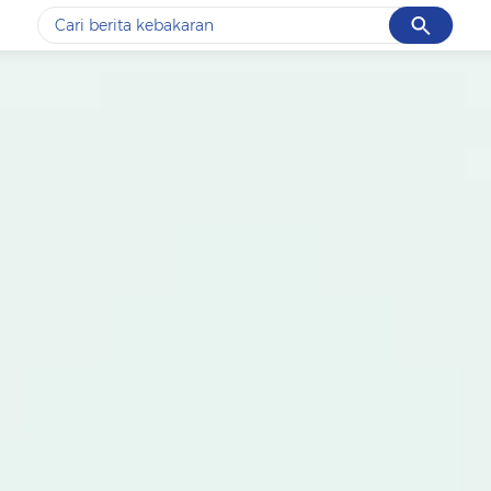
Cancel
Yang sedang ramai dicari
#1
data live draw sgp
#2
k-talk
#3
kebakaran
#4
prabowo
#5
gempa hari ini
Promoted
Terakhir yang dicari
Loading...