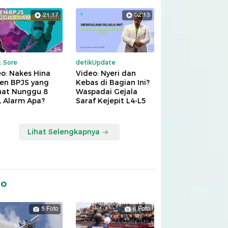
21:17
02:13
k Sore
detikUpdate
o: Nakes Hina
Video: Nyeri dan
ien BPJS yang
Kebas di Bagian Ini?
hat Nunggu 8
Waspadai Gejala
, Alarm Apa?
Saraf Kejepit L4-L5
Lihat Selengkapnya
to
5 Foto
6 Foto