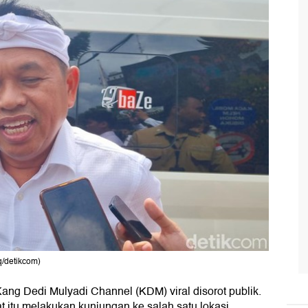
q/detikcom)
ang Dedi Mulyadi Channel (KDM) viral disorot publik.
t itu melakukan kunjungan ke salah satu lokasi