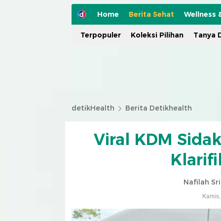
Home
Berita Sehat
Wellness 
Terpopuler
Koleksi Pilihan
Tanya D
detikHealth
Berita Detikhealth
Viral KDM Sidak
Klarif
Nafilah Sr
Kamis,