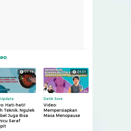
deo
01:19
24:01
kUpdate
Detik Sore
o: Hati-hati!
Video:
h Teknik, Ngulek
Mempersiapkan
bel Juga Bisa
Masa Menopause
icu Saraf
pit