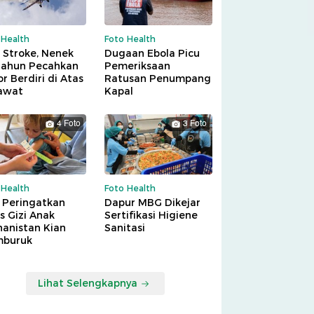
 Health
Foto Health
 Stroke, Nenek
Dugaan Ebola Picu
Tahun Pecahkan
Pemeriksaan
r Berdiri di Atas
Ratusan Penumpang
awat
Kapal
4 Foto
3 Foto
 Health
Foto Health
 Peringatkan
Dapur MBG Dikejar
is Gizi Anak
Sertifikasi Higiene
hanistan Kian
Sanitasi
buruk
Lihat Selengkapnya