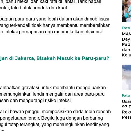
bahu rileks, dan kaki rata di lantai. Tarik napas
ntar, lalu batuk pendek dan kuat.
 bagian paru-paru yang lebih dalam akan dimobilisasi,
 yang terkendali tidak hanya membantu membersihkan
Foto
iko infeksi pernapasan dan meningkatkan efisiensi
MAM
Day
Pad
dan
Kel
jan di Jakarta, Bisakah Masuk ke Paru-paru?
manfaatkan gravitasi untuk membantu mengeluarkan
a memungkinkan lendir mengalir dari area paru-paru
Foto
san dan mengurangi risiko infeksi.
Usai
97 
tal di bawah pinggul memposisikan dada lebih rendah
Reko
engeluaran lendir. Begitu juga dengan berbaring
Pes
ggul tetap terangkat, yang memungkinkan lendir yang