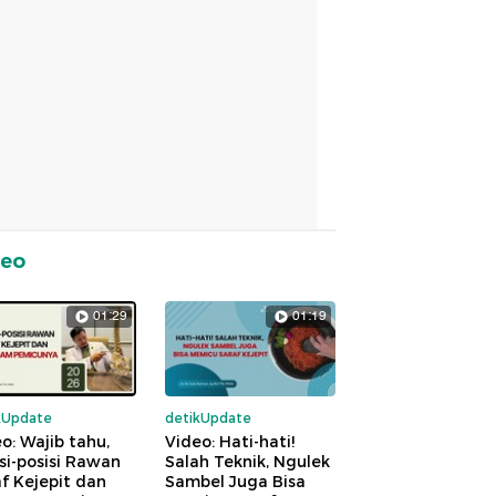
deo
01:29
01:19
kUpdate
detikUpdate
o: Wajib tahu,
Video: Hati-hati!
si-posisi Rawan
Salah Teknik, Ngulek
f Kejepit dan
Sambel Juga Bisa