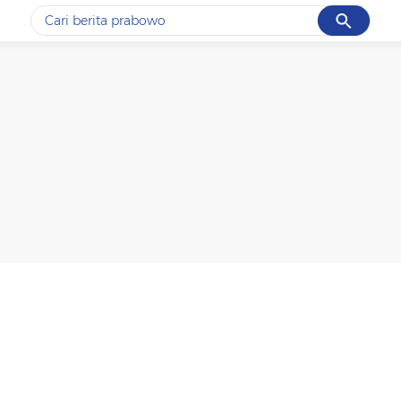
Cancel
Yang sedang ramai dicari
#1
ketik
#2
bromo
#3
streaming motogp
#4
prabowo
#5
data live draw sgp
Promoted
Terakhir yang dicari
Loading...