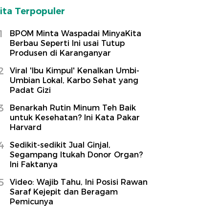
ita Terpopuler
1
BPOM Minta Waspadai MinyaKita
Berbau Seperti Ini usai Tutup
Produsen di Karanganyar
2
Viral 'Ibu Kimpul' Kenalkan Umbi-
Umbian Lokal, Karbo Sehat yang
Padat Gizi
3
Benarkah Rutin Minum Teh Baik
untuk Kesehatan? Ini Kata Pakar
Harvard
4
Sedikit-sedikit Jual Ginjal,
Segampang Itukah Donor Organ?
Ini Faktanya
5
Video: Wajib Tahu, Ini Posisi Rawan
Saraf Kejepit dan Beragam
Pemicunya