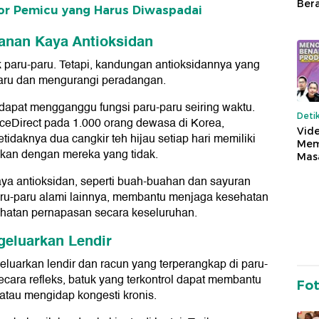
Ber
tor Pemicu yang Harus Diwaspadai
anan Kaya Antioksidan
k paru-paru. Tetapi, kandungan antioksidannya yang
aru dan mengurangi peradangan.
 dapat mengganggu fungsi paru-paru seiring waktu.
Deti
nceDirect pada 1.000 orang dewasa di Korea,
Vide
aknya dua cangkir teh hijau setiap hari memiliki
Mem
ngkan dengan mereka yang tidak.
Mas
ya antioksidan, seperti buah-buahan dan sayuran
ru-paru alami lainnya, membantu menjaga kesehatan
hatan pernapasan secara keseluruhan.
geluarkan Lendir
luarkan lendir dan racun yang terperangkap di paru-
cara refleks, batuk yang terkontrol dapat membantu
Fo
atau mengidap kongesti kronis.