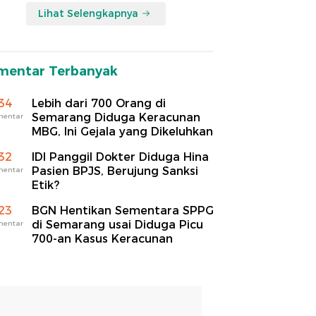
Lihat Selengkapnya
mentar Terbanyak
34
Lebih dari 700 Orang di
Semarang Diduga Keracunan
mentar
MBG, Ini Gejala yang Dikeluhkan
32
IDI Panggil Dokter Diduga Hina
Pasien BPJS, Berujung Sanksi
mentar
Etik?
23
BGN Hentikan Sementara SPPG
di Semarang usai Diduga Picu
mentar
700-an Kasus Keracunan