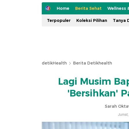
Home
Berita Sehat
Wellness 
Terpopuler
Koleksi Pilihan
Tanya D
detikHealth
Berita Detikhealth
Lagi Musim Bap
'Bersihkan' 
Sarah Okta
Jumat,