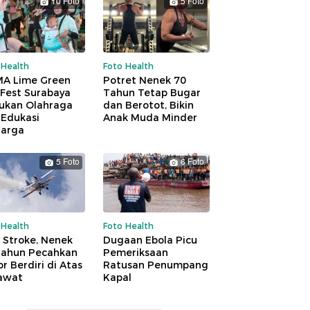
10 Foto
5 Foto
 Health
Foto Health
A Lime Green
Potret Nenek 70
 Fest Surabaya
Tahun Tetap Bugar
ukan Olahraga
dan Berotot, Bikin
 Edukasi
Anak Muda Minder
uarga
5 Foto
6 Foto
 Health
Foto Health
 Stroke, Nenek
Dugaan Ebola Picu
Tahun Pecahkan
Pemeriksaan
r Berdiri di Atas
Ratusan Penumpang
awat
Kapal