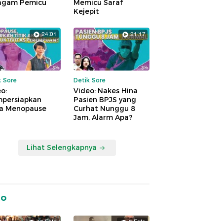
agam Pemicu
Memicu Saraf
Kejepit
24:01
21:17
k Sore
Detik Sore
o:
Video: Nakes Hina
persiapkan
Pasien BPJS yang
a Menopause
Curhat Nunggu 8
Jam, Alarm Apa?
Lihat Selengkapnya
to