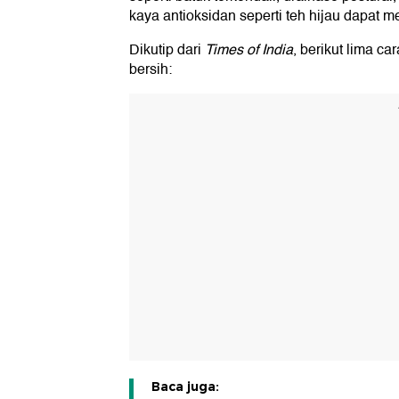
kaya antioksidan seperti teh hijau dapat m
Dikutip dari
Times of India
, berikut lima c
bersih:
Baca juga: