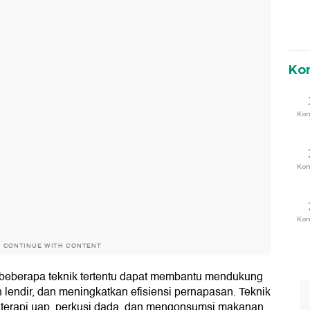
Ko
Ko
Ko
Ko
O CONTINUE WITH CONTENT
 beberapa teknik tertentu dapat membantu mendukung
lendir, dan meningkatkan efisiensi pernapasan. Teknik
al, terapi uap, perkusi dada, dan mengonsumsi makanan