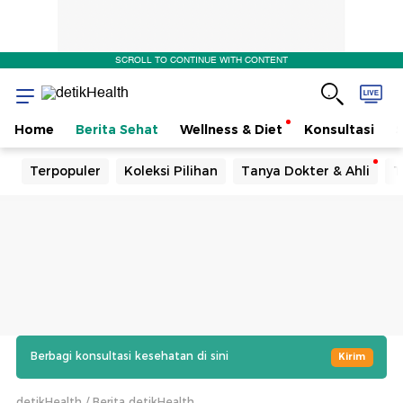
SCROLL TO CONTINUE WITH CONTENT
Home
Berita Sehat
Wellness & Diet
Konsultasi
Terpopuler
Koleksi Pilihan
Tanya Dokter & Ahli
T
Berbagi konsultasi kesehatan di sini
Kirim
detikHealth
Berita detikHealth