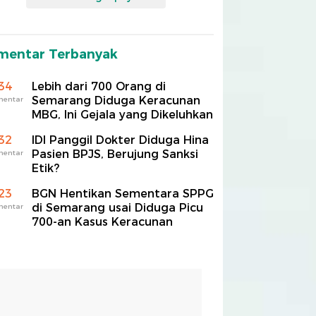
mentar Terbanyak
34
Lebih dari 700 Orang di
Semarang Diduga Keracunan
mentar
MBG, Ini Gejala yang Dikeluhkan
32
IDI Panggil Dokter Diduga Hina
Pasien BPJS, Berujung Sanksi
mentar
Etik?
23
BGN Hentikan Sementara SPPG
di Semarang usai Diduga Picu
mentar
700-an Kasus Keracunan