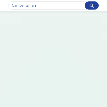
Cancel
Yang sedang ramai dicari
#1
gempa hari ini
#2
gempa
#3
prabowo
#4
iran
#5
demo
Promoted
Terakhir yang dicari
Loading...