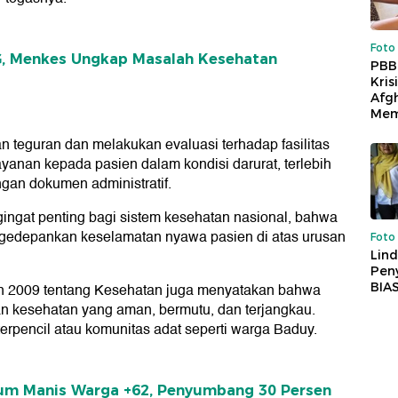
Foto
G, Menkes Ungkap Masalah Kesehatan
PBB
Kris
Afg
Mem
teguran dan melakukan evaluasi terhadap fasilitas
anan kepada pasien dalam kondisi darurat, terlebih
ngan dokumen administratif.
gat penting bagi sistem kesehatan nasional, bahwa
ngedepankan keselamatan nyawa pasien di atas urusan
Foto
Lind
Peny
BIA
 2009 tentang Kesehatan juga menyatakan bahwa
n kesehatan yang aman, bermutu, dan terjangkau.
erpencil atau komunitas adat seperti warga Baduy.
um Manis Warga +62, Penyumbang 30 Persen