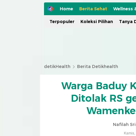
Home
Berita Sehat
Wellness 
Terpopuler
Koleksi Pilihan
Tanya D
detikHealth
Berita Detikhealth
Warga Baduy K
Ditolak RS g
Wamenkes
Nafilah Sr
Kamis,