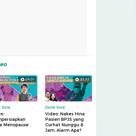
deo
24:01
21:17
k Sore
Detik Sore
o:
Video: Nakes Hina
persiapkan
Pasien BPJS yang
a Menopause
Curhat Nunggu 8
Jam, Alarm Apa?