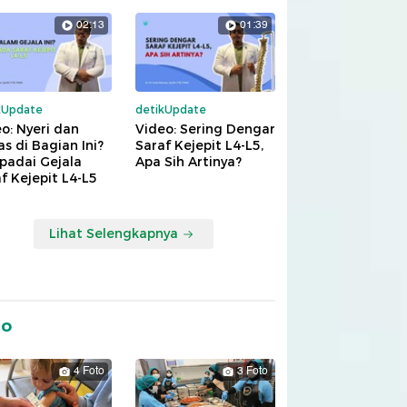
02:13
01:39
kUpdate
detikUpdate
o: Nyeri dan
Video: Sering Dengar
s di Bagian Ini?
Saraf Kejepit L4-L5,
padai Gejala
Apa Sih Artinya?
f Kejepit L4-L5
Lihat Selengkapnya
to
4 Foto
3 Foto