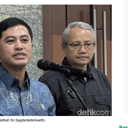
ilah Sri Sagita/detikHealth)
Ber