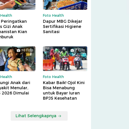
 Health
Foto Health
 Peringatkan
Dapur MBG Dikejar
is Gizi Anak
Sertifikasi Higiene
hanistan Kian
Sanitasi
buruk
10 Foto
7 Foto
 Health
Foto Health
ungi Anak dari
Kabar Baik! Ojol Kini
akit Menular,
Bisa Menabung
S 2026 Dimulai
untuk Bayar Iuran
BPJS Kesehatan
Lihat Selengkapnya