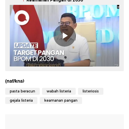
Keamanan Pangan di 2030
(naf/kna)
pasta beracun
wabah listeria
listeriosis
gejala listeria
keamanan pangan