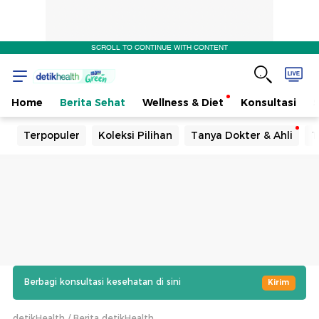
SCROLL TO CONTINUE WITH CONTENT
Home
Berita Sehat
Wellness & Diet
Konsultasi
Terpopuler
Koleksi Pilihan
Tanya Dokter & Ahli
T
Berbagi konsultasi kesehatan di sini
Kirim
detikHealth
Berita detikHealth