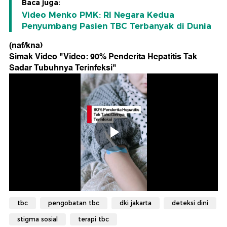
Baca juga:
Video Menko PMK: RI Negara Kedua
Penyumbang Pasien TBC Terbanyak di Dunia
(naf/kna)
Simak Video "
Video: 90% Penderita Hepatitis Tak
Sadar Tubuhnya Terinfeksi
"
tbc
pengobatan tbc
dki jakarta
deteksi dini
stigma sosial
terapi tbc