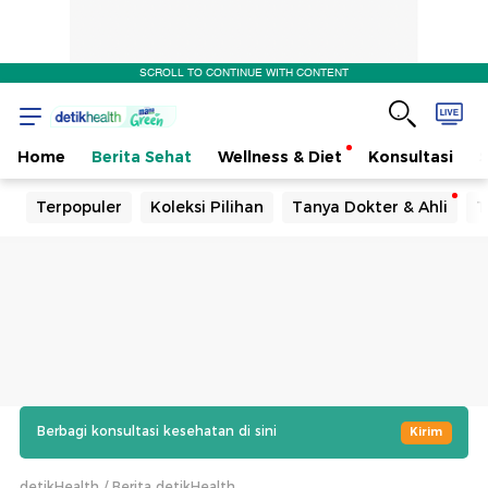
SCROLL TO CONTINUE WITH CONTENT
Home
Berita Sehat
Wellness & Diet
Konsultasi
Terpopuler
Koleksi Pilihan
Tanya Dokter & Ahli
T
Berbagi konsultasi kesehatan di sini
Kirim
detikHealth
Berita detikHealth