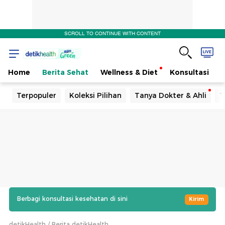
SCROLL TO CONTINUE WITH CONTENT
Home
Berita Sehat
Wellness & Diet
Konsultasi
Terpopuler
Koleksi Pilihan
Tanya Dokter & Ahli
T
Berbagi konsultasi kesehatan di sini
Kirim
detikHealth
Berita detikHealth