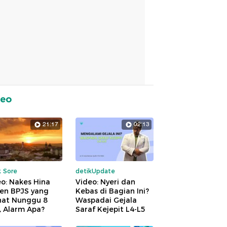
deo
21:17
02:13
k Sore
detikUpdate
o: Nakes Hina
Video: Nyeri dan
ien BPJS yang
Kebas di Bagian Ini?
hat Nunggu 8
Waspadai Gejala
, Alarm Apa?
Saraf Kejepit L4-L5