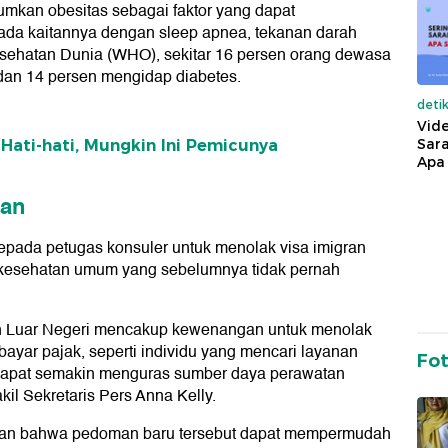
mkan obesitas sebagai faktor yang dapat
da kaitannya dengan sleep apnea, tekanan darah
Kesehatan Dunia (WHO), sekitar 16 persen orang dewasa
dan 14 persen mengidap diabetes.
deti
Vide
Sara
Hati-hati, Mungkin Ini Pemicunya
Apa 
tan
kepada petugas konsuler untuk menolak visa imigran
 kesehatan umum yang sebelumnya tidak pernah
n Luar Negeri mencakup kewenangan untuk menolak
ar pajak, seperti individu yang mencari layanan
Fo
 dapat semakin menguras sumber daya perawatan
il Sekretaris Pers Anna Kelly.
kan bahwa pedoman baru tersebut dapat mempermudah