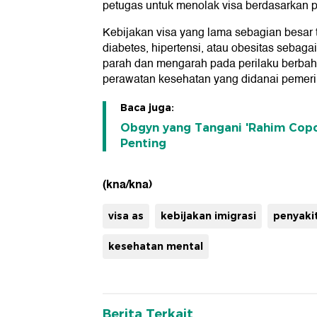
petugas untuk menolak visa berdasarkan p
Kebijakan visa yang lama sebagian besar 
diabetes, hipertensi, atau obesitas sebaga
parah dan mengarah pada perilaku berbahay
perawatan kesehatan yang didanai pemerint
Baca juga:
Obgyn yang Tangani 'Rahim Copo
Penting
(kna/kna)
visa as
kebijakan imigrasi
penyakit
kesehatan mental
Berita Terkait