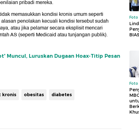
enilaian pribadi mereka.
tidak memasukkan kondisi kronis umum seperti
Foto
i alasan penolakan kecuali kondisi tersebut sudah
Lind
a, atau jika pelamar secara eksplisit mencari
Peny
ah AS (seperti Medicaid atau tunjangan publik).
BIA
t' Muncul, Luruskan Dugaan Hoax-Titip Pesan
Foto
Pen
 kronis
obesitas
diabetes
MBG
unt
Ber
Khu