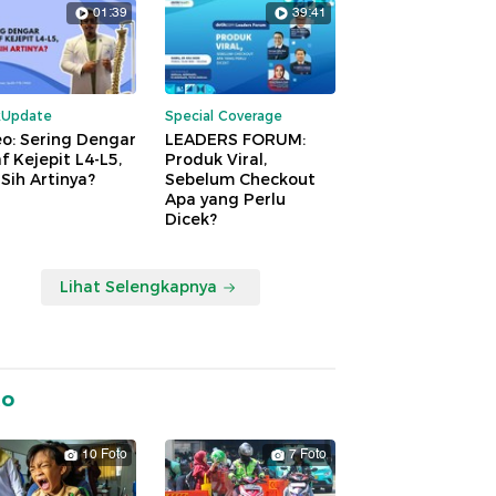
01:39
39:41
kUpdate
Special Coverage
o: Sering Dengar
LEADERS FORUM:
f Kejepit L4-L5,
Produk Viral,
Sih Artinya?
Sebelum Checkout
Apa yang Perlu
Dicek?
Lihat Selengkapnya
to
10 Foto
7 Foto