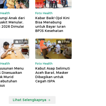
 Health
Foto Health
ungi Anak dari
Kabar Baik! Ojol Kini
akit Menular,
Bisa Menabung
S 2026 Dimulai
untuk Bayar Iuran
BPJS Kesehatan
8 Foto
3 Foto
 Health
Foto Health
yusunan Menu
Kabut Asap Selimuti
 Disesuaikan
Aceh Barat, Masker
uk Murid
Dibagikan untuk
kebutuhan
Cegah ISPA
sus
Lihat Selengkapnya