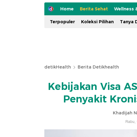
Home
Berita Sehat
Wellness 
Terpopuler
Koleksi Pilihan
Tanya D
detikHealth
Berita Detikhealth
Kebijakan Visa A
Penyakit Kron
Khadijah N
Rabu, 