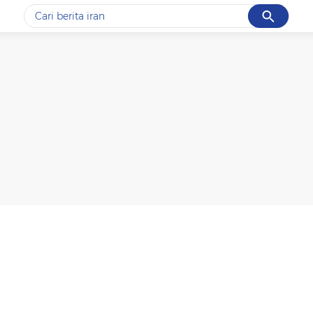
Cancel
Yang sedang ramai dicari
#1
gempa hari ini
#2
demo
#3
gempa
#4
iran
#5
prabowo
Promoted
Terakhir yang dicari
Loading...