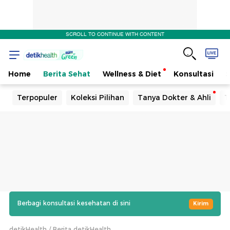
SCROLL TO CONTINUE WITH CONTENT
Home
Berita Sehat
Wellness & Diet
Konsultasi
Terpopuler
Koleksi Pilihan
Tanya Dokter & Ahli
T
Berbagi konsultasi kesehatan di sini
Kirim
detikHealth
Berita detikHealth