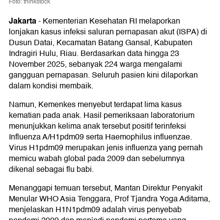
Foto: thinkstock
Jakarta
-
Kementerian Kesehatan RI melaporkan
lonjakan kasus infeksi saluran pernapasan akut (ISPA) di
Dusun Datai, Kecamatan Batang Gansal, Kabupaten
Indragiri Hulu, Riau. Berdasarkan data hingga 23
November 2025, sebanyak 224 warga mengalami
gangguan pernapasan. Seluruh pasien kini dilaporkan
dalam kondisi membaik.
Namun, Kemenkes menyebut terdapat lima kasus
kematian pada anak. Hasil pemeriksaan laboratorium
menunjukkan kelima anak tersebut positif terinfeksi
Influenza A/H1pdm09 serta Haemophilus influenzae.
Virus H1pdm09 merupakan jenis influenza yang pernah
memicu wabah global pada 2009 dan sebelumnya
dikenal sebagai flu babi.
Menanggapi temuan tersebut, Mantan Direktur Penyakit
Menular WHO Asia Tenggara, Prof Tjandra Yoga Aditama,
menjelaskan H1N1pdm09 adalah virus penyebab