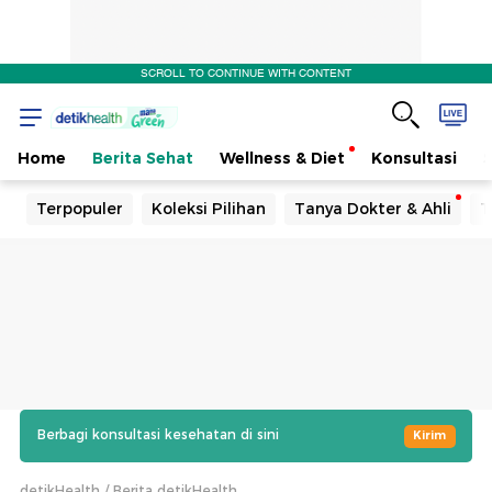
SCROLL TO CONTINUE WITH CONTENT
Home
Berita Sehat
Wellness & Diet
Konsultasi
Terpopuler
Koleksi Pilihan
Tanya Dokter & Ahli
T
Berbagi konsultasi kesehatan di sini
Kirim
detikHealth
Berita detikHealth