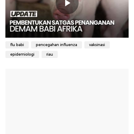
flu babi
pencegahan influenza
vaksinasi
epidemiologi
riau