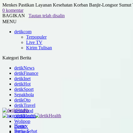
Menkes Pastikan Layanan Kesehatan Korban Banjir-Longsor Sumut 
0 komentar
BAGIKAN
Tautan telah disalin
MENU
detikcom
Terpopuler
Live TV
Kirim Tulisan
Kategori Berita
detikNews
detikFinance
detikInet
detikHot
detikSport
Sepakbola
detikOto
detikTravel
detikFood
detikHealth
Wolipop
Home
DetikX
Berita Sehat
20Detik