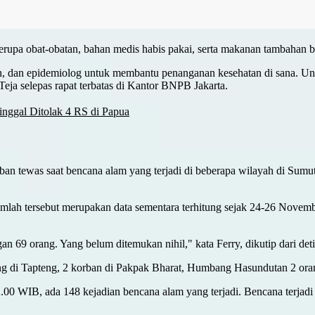
berupa obat-obatan, bahan medis habis pakai, serta makanan tambahan ba
n, dan epidemiolog untuk membantu penanganan kesehatan di sana. Un
eja selepas rapat terbatas di Kantor BNPB Jakarta.
nggal Ditolak 4 RS di Papua
an tewas saat bencana alam yang terjadi di beberapa wilayah di Sumut
h tersebut merupakan data sementara terhitung sejak 24-26 Novembe
an 69 orang. Yang belum ditemukan nihil," kata Ferry, dikutip dari de
rang di Tapteng, 2 korban di Pakpak Bharat, Humbang Hasundutan 2 oran
0 WIB, ada 148 kejadian bencana alam yang terjadi. Bencana terjadi di