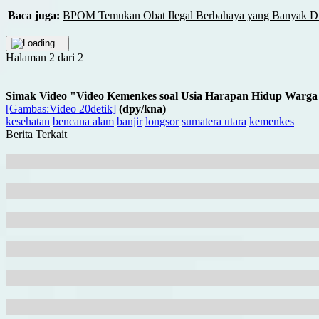
Baca juga:
BPOM Temukan Obat Ilegal Berbahaya yang Banyak Dij
Halaman 2 dari 2
Simak Video "
Video Kemenkes soal Usia Harapan Hidup Warga 
[Gambas:Video 20detik]
(dpy/kna)
kesehatan
bencana alam
banjir
longsor
sumatera utara
kemenkes
Berita Terkait