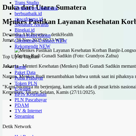
Trans Studio
Duka dari Utara Sumatera
Flying Over Indonesia
berbuatbaik.id
ziswafctarsa.id
Menkes Pastikan Layanan Kesehatan Korb
Signature Awards
Bingkai.id
Devandra Abi Prasetyo -
detikHealth
Trans Hotel Group
Jumat, 28 Nov 2025 09:33 WIB
Community Connect
NEW
Rekomendit
NEW
Menkes Budi Gunadi Sadikin (Foto: Grandyos Zafna)
Top Up & Tagihan
Jakarta
-
Menteri Kesehatan (Menkes) Budi Gunadi Sadikin memasti
Game
Paket Data
Namun, Menkes Budi menambahkan bahwa untuk saat ini pihaknya m
Pulsa Prabayar
Token PLN
"Kami bikinnya itu berjenjang, kami selalu ada di pusat krisis nas
E-wallet
Kemenkes, Jakarta Selatan, Kamis (27/11/2025).
BPJS Kesehatan
PLN Pascabayar
PDAM
TV & Internet
Streaming
Detik Network