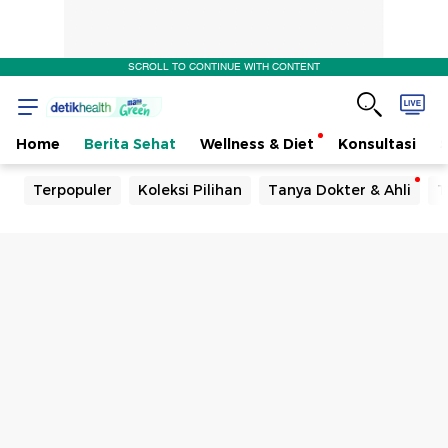
SCROLL TO CONTINUE WITH CONTENT
Home
Berita Sehat
Wellness & Diet
Konsultasi
Terpopuler
Koleksi Pilihan
Tanya Dokter & Ahli
T