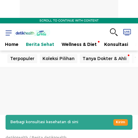
SCROLL TO CONTINUE WITH CONTENT
Home
Berita Sehat
Wellness & Diet
Konsultasi
Terpopuler
Koleksi Pilihan
Tanya Dokter & Ahli
T
Berbagi konsultasi kesehatan di sini
Kirim
detikHealth
Berita detikHealth