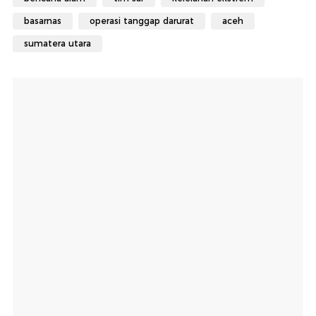
basarnas
operasi tanggap darurat
aceh
sumatera utara