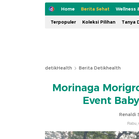
Home
Berita Sehat
Wellness 
Terpopuler
Koleksi Pilihan
Tanya D
detikHealth
Berita Detikhealth
Morinaga Morigr
Event Baby
Renaldi 
Rabu, 