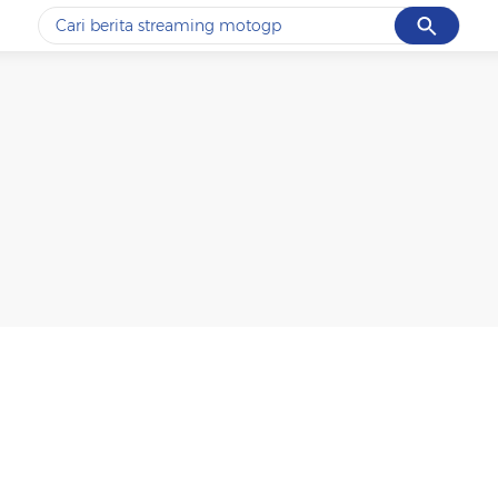
Cancel
Yang sedang ramai dicari
#1
ketik
#2
bromo
#3
streaming motogp
#4
prabowo
#5
data live draw sgp
Promoted
Terakhir yang dicari
Loading...