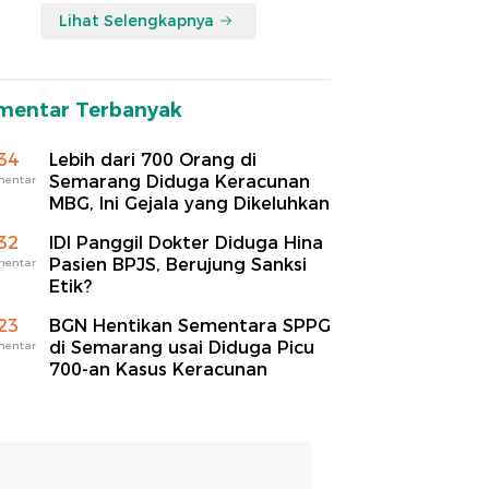
Lihat Selengkapnya
mentar Terbanyak
34
Lebih dari 700 Orang di
Semarang Diduga Keracunan
mentar
MBG, Ini Gejala yang Dikeluhkan
32
IDI Panggil Dokter Diduga Hina
Pasien BPJS, Berujung Sanksi
mentar
Etik?
23
BGN Hentikan Sementara SPPG
di Semarang usai Diduga Picu
mentar
700-an Kasus Keracunan