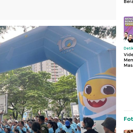
Ber
Deti
Vide
Mem
Mas
Fo