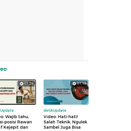
deo
01:29
01:19
kUpdate
detikUpdate
o: Wajib tahu,
Video: Hati-hati!
si-posisi Rawan
Salah Teknik, Ngulek
f Kejepit dan
Sambel Juga Bisa