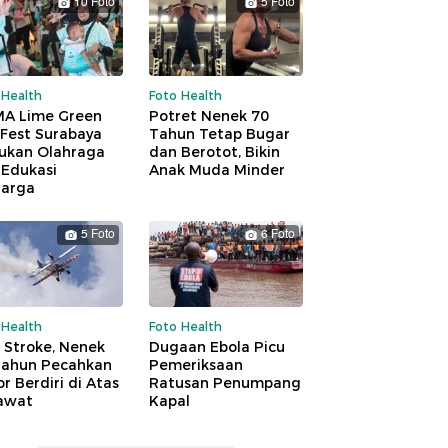
10 Foto
5 Foto
 Health
Foto Health
A Lime Green
Potret Nenek 70
 Fest Surabaya
Tahun Tetap Bugar
ukan Olahraga
dan Berotot, Bikin
 Edukasi
Anak Muda Minder
uarga
5 Foto
6 Foto
 Health
Foto Health
 Stroke, Nenek
Dugaan Ebola Picu
Tahun Pecahkan
Pemeriksaan
r Berdiri di Atas
Ratusan Penumpang
awat
Kapal