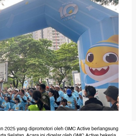
n 2025 yang dipromotori oleh GMC Active berlangsung
rta Selatan. Acara ini digelar oleh GMC Active bekerja