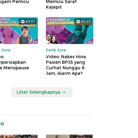
agam Pemicu
Memicu Saraf
Kejepit
24:01
21:17
k Sore
Detik Sore
o:
Video: Nakes Hina
persiapkan
Pasien BPJS yang
a Menopause
Curhat Nunggu 8
Jam, Alarm Apa?
Lihat Selengkapnya
to