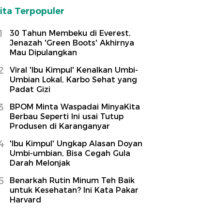
ita Terpopuler
1
30 Tahun Membeku di Everest,
Jenazah 'Green Boots' Akhirnya
Mau Dipulangkan
2
Viral 'Ibu Kimpul' Kenalkan Umbi-
Umbian Lokal, Karbo Sehat yang
Padat Gizi
3
BPOM Minta Waspadai MinyaKita
Berbau Seperti Ini usai Tutup
Produsen di Karanganyar
4
'Ibu Kimpul' Ungkap Alasan Doyan
Umbi-umbian, Bisa Cegah Gula
Darah Melonjak
5
Benarkah Rutin Minum Teh Baik
untuk Kesehatan? Ini Kata Pakar
Harvard