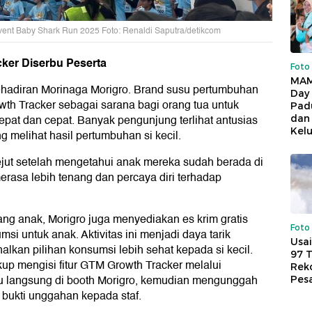
ent Baby Shark Run 2025 Foto: Renaldi Saputra/detikcom
cker Diserbu Peserta
Foto
MAM
ehadiran Morinaga Morigro. Brand susu pertumbuhan
Day
owth Tracker sebagai sarana bagi orang tua untuk
Pad
at dan cepat. Banyak pengunjung terlihat antusias
dan
Kel
g melihat hasil pertumbuhan si kecil.
jut setelah mengetahui anak mereka sudah berada di
rasa lebih tenang dan percaya diri terhadap
g anak, Morigro juga menyediakan es krim gratis
Foto
i untuk anak. Aktivitas ini menjadi daya tarik
Usai
alkan pilihan konsumsi lebih sehat kepada si kecil.
97 
up mengisi fitur GTM Growth Tracker melalui
Reko
u langsung di booth Morigro, kemudian mengunggah
Pes
 bukti unggahan kepada staf.