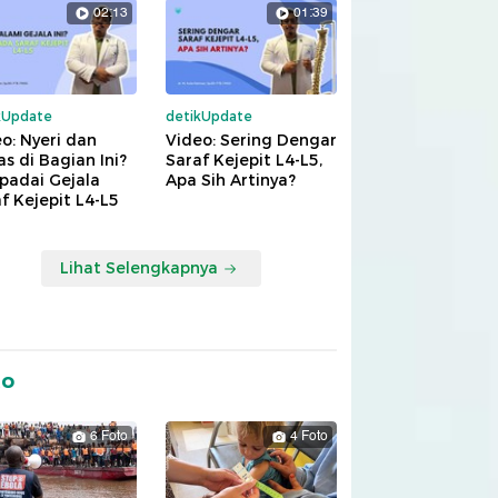
02:13
01:39
kUpdate
detikUpdate
o: Nyeri dan
Video: Sering Dengar
s di Bagian Ini?
Saraf Kejepit L4-L5,
padai Gejala
Apa Sih Artinya?
f Kejepit L4-L5
Lihat Selengkapnya
to
6 Foto
4 Foto