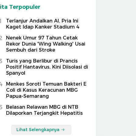
ita Terpopuler
1
Terlanjur Andalkan AI, Pria Ini
Kaget Idap Kanker Stadium 4
2
Nenek Umur 97 Tahun Cetak
Rekor Dunia 'Wing Walking' Usai
Sembuh dari Stroke
3
Turis yang Berlibur di Prancis
Positif Hantavirus, Kini Diisolasi di
Spanyol
4
Menkes Soroti Temuan Bakteri E
Coli di Kasus Keracunan MBG
Papua-Semarang
5
Belasan Relawan MBG di NTB
Dilaporkan Terjangkit Hepatitis
Lihat Selengkapnya