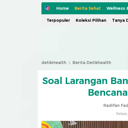
Home
Berita Sehat
Wellness 
Terpopuler
Koleksi Pilihan
Tanya D
detikHealth
Berita Detikhealth
Soal Larangan Ban
Bencana,
Radifan Fa
Selasa,