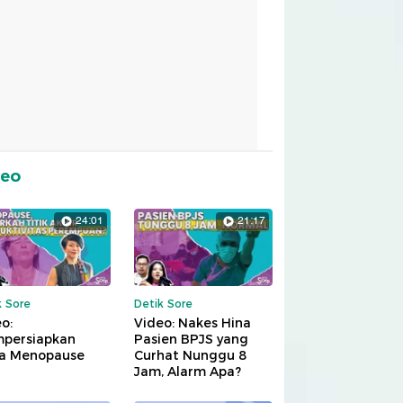
deo
24:01
21:17
k Sore
Detik Sore
o:
Video: Nakes Hina
persiapkan
Pasien BPJS yang
a Menopause
Curhat Nunggu 8
Jam, Alarm Apa?