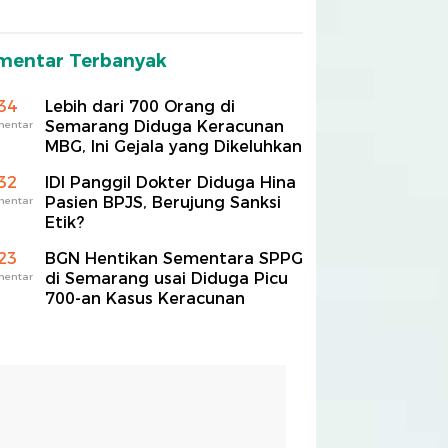
mentar Terbanyak
34
Lebih dari 700 Orang di
Semarang Diduga Keracunan
mentar
MBG, Ini Gejala yang Dikeluhkan
32
IDI Panggil Dokter Diduga Hina
Pasien BPJS, Berujung Sanksi
mentar
Etik?
23
BGN Hentikan Sementara SPPG
di Semarang usai Diduga Picu
mentar
700-an Kasus Keracunan