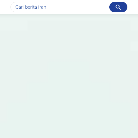
Cancel
Yang sedang ramai dicari
#1
data live draw sgp
#2
piala presiden 2026
#3
prabowo
#4
iran
#5
gempa hari ini
Promoted
Terakhir yang dicari
Loading...