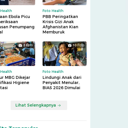
 Health
Foto Health
aan Ebola Picu
PBB Peringatkan
eriksaan
Krisis Gizi Anak
usan Penumpang
Afghanistan Kian
al
Memburuk
3 Foto
10 Foto
 Health
Foto Health
ur MBG Dikejar
Lindungi Anak dari
ifikasi Higiene
Penyakit Menular,
tasi
BIAS 2026 Dimulai
Lihat Selengkapnya