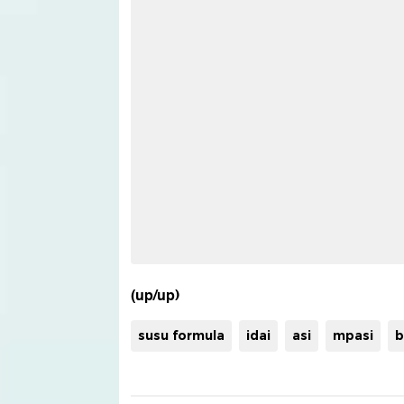
(up/up)
susu formula
idai
asi
mpasi
b