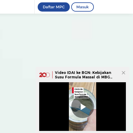
Daftar MPC
Masuk
Video IDAI ke BGN: Kebijakan
Susu Formula Massal di MBG
Berisiko