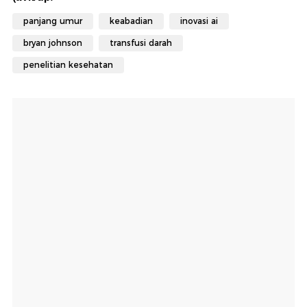
panjang umur
keabadian
inovasi ai
bryan johnson
transfusi darah
penelitian kesehatan