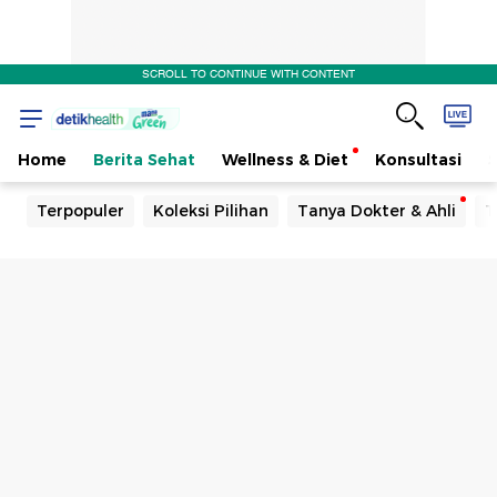
SCROLL TO CONTINUE WITH CONTENT
Home
Berita Sehat
Wellness & Diet
Konsultasi
Terpopuler
Koleksi Pilihan
Tanya Dokter & Ahli
T