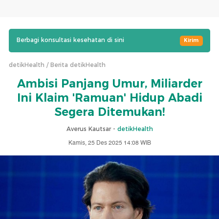
Berbagi konsultasi kesehatan di sini
Kirim
detikHealth
Berita detikHealth
Ambisi Panjang Umur, Miliarder
Ini Klaim 'Ramuan' Hidup Abadi
Segera Ditemukan!
Averus Kautsar -
detikHealth
Kamis, 25 Des 2025 14:08 WIB