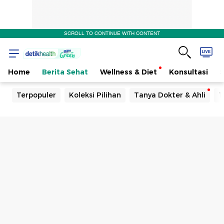
SCROLL TO CONTINUE WITH CONTENT
Home
Berita Sehat
Wellness & Diet
Konsultasi
Terpopuler
Koleksi Pilihan
Tanya Dokter & Ahli
T