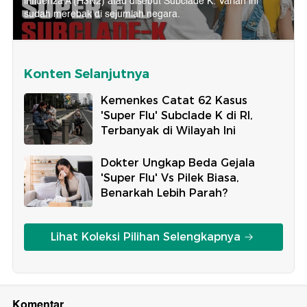
influenza A (H3N2) atau disebut Subclade K. Varian ini
sudah merebak di sejumlah negara.
Konten Selanjutnya
Kemenkes Catat 62 Kasus
'Super Flu' Subclade K di RI,
Terbanyak di Wilayah Ini
Dokter Ungkap Beda Gejala
'Super Flu' Vs Pilek Biasa,
Benarkah Lebih Parah?
Lihat Koleksi Pilihan Selengkapnya
Komentar