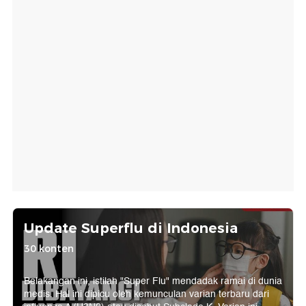
Update Superflu di Indonesia
30 konten
Belakangan ini, istilah "Super Flu" mendadak ramai di dunia
medis. Hal ini dipicu oleh kemunculan varian terbaru dari