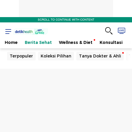
SCROLL TO CONTINUE WITH CONTENT
Home
Berita Sehat
Wellness & Diet
Konsultasi
Terpopuler
Koleksi Pilihan
Tanya Dokter & Ahli
T