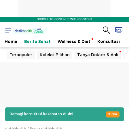
SCROLL TO CONTINUE WITH CONTENT
Home
Berita Sehat
Wellness & Diet
Konsultasi
Terpopuler
Koleksi Pilihan
Tanya Dokter & Ahli
T
Berbagi konsultasi kesehatan di sini
Kirim
detikHealth
Berita detikHealth