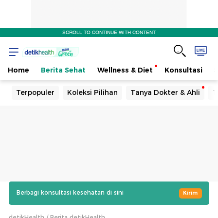
SCROLL TO CONTINUE WITH CONTENT
Home
Berita Sehat
Wellness & Diet
Konsultasi
Terpopuler
Koleksi Pilihan
Tanya Dokter & Ahli
T
Berbagi konsultasi kesehatan di sini
Kirim
detikHealth
Berita detikHealth