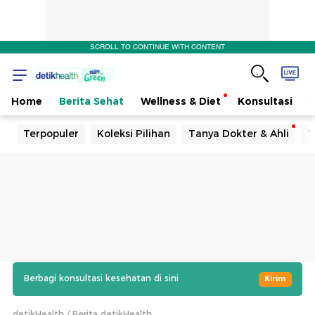
SCROLL TO CONTINUE WITH CONTENT
Home
Berita Sehat
Wellness & Diet
Konsultasi
Terpopuler
Koleksi Pilihan
Tanya Dokter & Ahli
T
Berbagi konsultasi kesehatan di sini
Kirim
detikHealth
Berita detikHealth