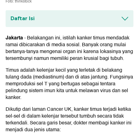
Foto: thinkstock
Daftar Isi
Gejala Kanker Timus
Jakarta
-
Belakangan ini, istilah kanker timus mendadak
Faktor Risiko Kanker Timus
ramai dibicarakan di media sosial. Banyak orang mulai
bertanya-tanya mengenai organ ini karena lokasinya yang
tersembunyi namun memiliki peran krusial bagi tubuh.
Timus adalah kelenjar kecil yang terletak di belakang
tulang dada (mediastinum) dan di atas jantung. Fungsinya
memproduksi sel T yang bertugas sebagai tentara
pelindung sistem imun kita untuk melawan virus dan sel
kanker.
Dikutip dari laman Cancer UK, kanker timus terjadi ketika
sel-sel di dalam kelenjar tersebut tumbuh secara tidak
terkendali. Secara garis besar, dokter membagi kanker ini
menjadi dua jenis utama: