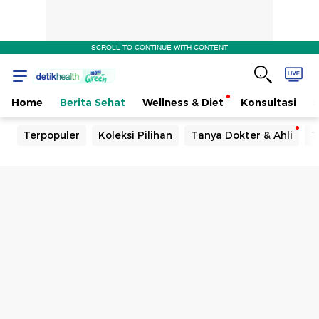
SCROLL TO CONTINUE WITH CONTENT
Home
Berita Sehat
Wellness & Diet
Konsultasi
Terpopuler
Koleksi Pilihan
Tanya Dokter & Ahli
T