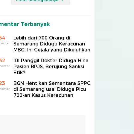
mentar Terbanyak
34
Lebih dari 700 Orang di
Semarang Diduga Keracunan
mentar
MBG, Ini Gejala yang Dikeluhkan
32
IDI Panggil Dokter Diduga Hina
Pasien BPJS, Berujung Sanksi
mentar
Etik?
23
BGN Hentikan Sementara SPPG
di Semarang usai Diduga Picu
mentar
700-an Kasus Keracunan