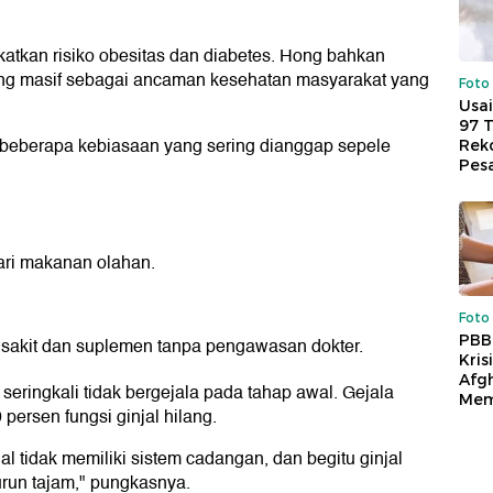
katkan risiko obesitas dan diabetes. Hong bahkan
ng masif sebagai ancaman kesehatan masyarakat yang
Foto
Usai
97 
 beberapa kebiasaan yang sering dianggap sepele
Reko
Pes
dari makanan olahan.
Foto
PBB
sakit dan suplemen tanpa pengawasan dokter.
Kris
Afg
eringkali tidak bergejala pada tahap awal. Gejala
Mem
persen fungsi ginjal hilang.
al tidak memiliki sistem cadangan, dan begitu ginjal
urun tajam," pungkasnya.