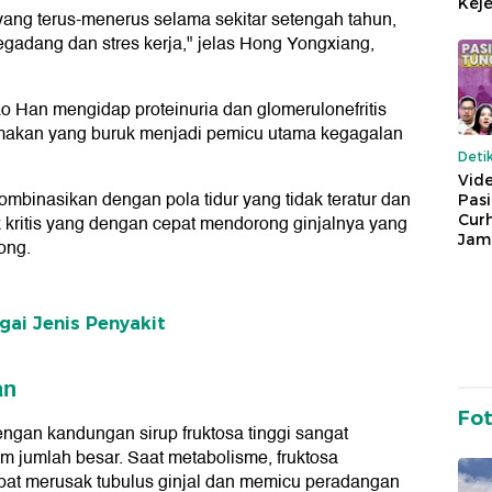
Keje
ng terus-menerus selama sekitar setengah tahun,
gadang dan stres kerja," jelas Hong Yongxiang,
o Han mengidap proteinuria dan glomerulonefritis
la makan yang buruk menjadi pemicu utama kegagalan
Deti
Vide
mbinasikan dengan pola tidur yang tidak teratur dan
Pas
Cur
ik kritis yang dengan cepat mendorong ginjalnya yang
Jam
ong.
ai Jenis Penyakit
an
Fo
an kandungan sirup fruktosa tinggi sangat
am jumlah besar. Saat metabolisme, fruktosa
pat merusak tubulus ginjal dan memicu peradangan