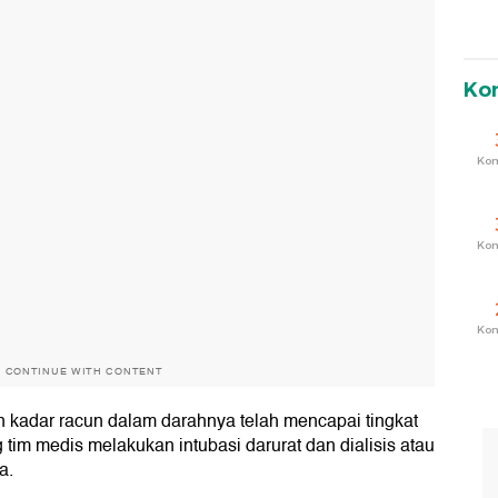
Ko
Ko
Ko
Ko
O CONTINUE WITH CONTENT
 kadar racun dalam darahnya telah mencapai tingkat
tim medis melakukan intubasi darurat dan dialisis atau
a.