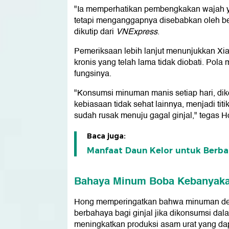
"Ia memperhatikan pembengkakan wajah ya
tetapi menganggapnya disebabkan oleh be
dikutip dari
VNExpress
.
Pemeriksaan lebih lanjut menunjukkan Xia
kronis yang telah lama tidak diobati. Po
fungsinya.
"Konsumsi minuman manis setiap hari, diko
kebiasaan tidak sehat lainnya, menjadi tit
sudah rusak menuju gagal ginjal," tegas H
Baca juga:
Manfaat Daun Kelor untuk Berbag
Bahaya Minum Boba Kebanyak
Hong memperingatkan bahwa minuman deng
berbahaya bagi ginjal jika dikonsumsi dal
meningkatkan produksi asam urat yang da