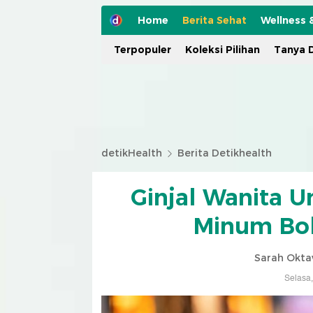
Home
Berita Sehat
Wellness 
Terpopuler
Koleksi Pilihan
Tanya D
detikHealth
Berita Detikhealth
Ginjal Wanita 
Minum Bob
Sarah Okta
Selasa,