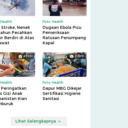
 Health
Foto Health
 Stroke, Nenek
Dugaan Ebola Picu
Tahun Pecahkan
Pemeriksaan
r Berdiri di Atas
Ratusan Penumpang
awat
Kapal
4 Foto
3 Foto
 Health
Foto Health
 Peringatkan
Dapur MBG Dikejar
is Gizi Anak
Sertifikasi Higiene
hanistan Kian
Sanitasi
buruk
Lihat Selengkapnya