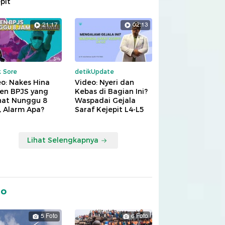
pit
21:17
02:13
k Sore
detikUpdate
o: Nakes Hina
Video: Nyeri dan
ien BPJS yang
Kebas di Bagian Ini?
hat Nunggu 8
Waspadai Gejala
, Alarm Apa?
Saraf Kejepit L4-L5
Lihat Selengkapnya
to
5 Foto
6 Foto