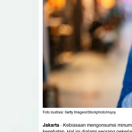
Foto ilustrasi: Getty Images/iStockphoto/insjoy
Jakarta
-
Kebiasaan mengonsumsi minuma
kesehatan. Hal ini dialami seorang pekerj