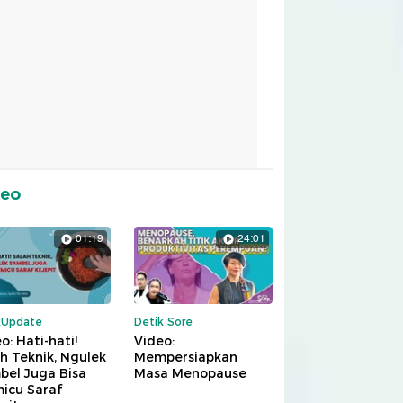
deo
01:19
24:01
kUpdate
Detik Sore
o: Hati-hati!
Video:
h Teknik, Ngulek
Mempersiapkan
bel Juga Bisa
Masa Menopause
icu Saraf