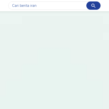
Cancel
Yang sedang ramai dicari
#1
data live draw sgp
#2
iran
#3
senjata
#4
prabowo
#5
gempa hari ini
Promoted
Terakhir yang dicari
Loading...