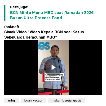
Baca juga:
BGN Minta Menu MBG saat Ramadan 2026
Bukan Ultra Process Food
(naf/naf)
Simak Video "
Video Kepala BGN soal Kasus
Sekeluarga Keracunan MBG
"
mbg
buah kecapi
makan bergizi gratis