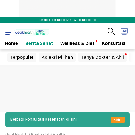
SCROLL TO CONTINUE WITH CONTENT
Home
Berita Sehat
Wellness & Diet
Konsultasi
Terpopuler
Koleksi Pilihan
Tanya Dokter & Ahli
T
Berbagi konsultasi kesehatan di sini
Kirim
detikHealth
Berita detikHealth