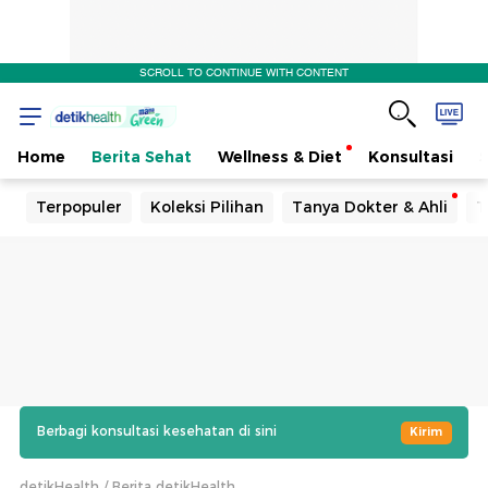
SCROLL TO CONTINUE WITH CONTENT
Home
Berita Sehat
Wellness & Diet
Konsultasi
Terpopuler
Koleksi Pilihan
Tanya Dokter & Ahli
T
Berbagi konsultasi kesehatan di sini
Kirim
detikHealth
Berita detikHealth