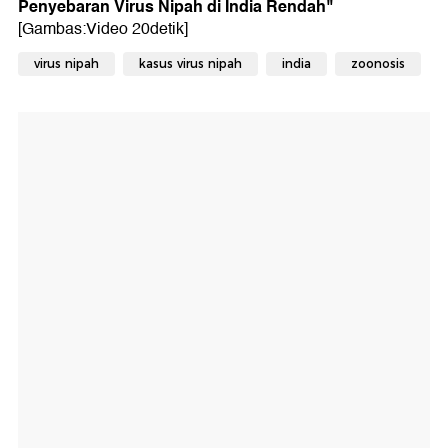
Penyebaran Virus Nipah di India Rendah
"
[Gambas:Video 20detik]
virus nipah
kasus virus nipah
india
zoonosis