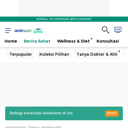
SCROLL TO CONTINUE WITH CONTENT
Home
Berita Sehat
Wellness & Diet
Konsultasi
Terpopuler
Koleksi Pilihan
Tanya Dokter & Ahli
T
Berbagi konsultasi kesehatan di sini
Kirim
detikHealth
Berita detikHealth