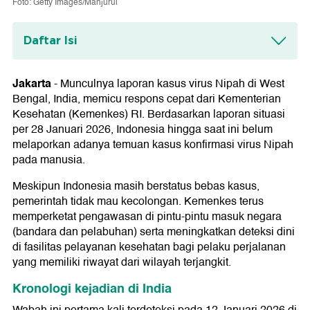
Foto: Getty Images/Manjurul
Daftar Isi
Kronologi kejadian di India
Jakarta
-
Munculnya laporan kasus virus Nipah di West
Respons Otoritas Kesehatan India
Bengal, India, memicu respons cepat dari Kementerian
Kesehatan (Kemenkes) RI. Berdasarkan laporan situasi
per 28 Januari 2026, Indonesia hingga saat ini belum
melaporkan adanya temuan kasus konfirmasi virus Nipah
pada manusia.
Meskipun Indonesia masih berstatus bebas kasus,
pemerintah tidak mau kecolongan. Kemenkes terus
memperketat pengawasan di pintu-pintu masuk negara
(bandara dan pelabuhan) serta meningkatkan deteksi dini
di fasilitas pelayanan kesehatan bagi pelaku perjalanan
yang memiliki riwayat dari wilayah terjangkit.
Kronologi kejadian di India