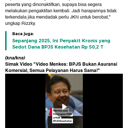
peserta yang dinonaktifkan, supaya bisa segera
melakukan pengaktifan kembali. Jadi harapannya tidak
terkendala jika mendadak perlu JKN untuk berobat,"
ungkap Rizzky.
Baca juga:
Sepanjang 2025, Ini Penyakit Kronis yang
Sedot Dana BPJS Kesehatan Rp 50,2 T
(kna/kna)
Simak Video "
Video Menkes: BPJS Bukan Asuransi
Komersial, Semua Pelayanan Harus Sama!
"