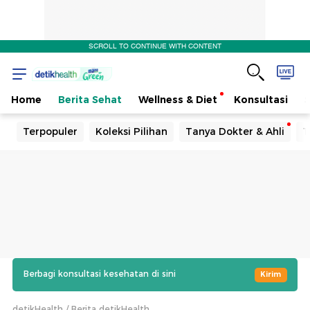
SCROLL TO CONTINUE WITH CONTENT
Home
Berita Sehat
Wellness & Diet
Konsultasi
Terpopuler
Koleksi Pilihan
Tanya Dokter & Ahli
T
Berbagi konsultasi kesehatan di sini
Kirim
detikHealth
Berita detikHealth