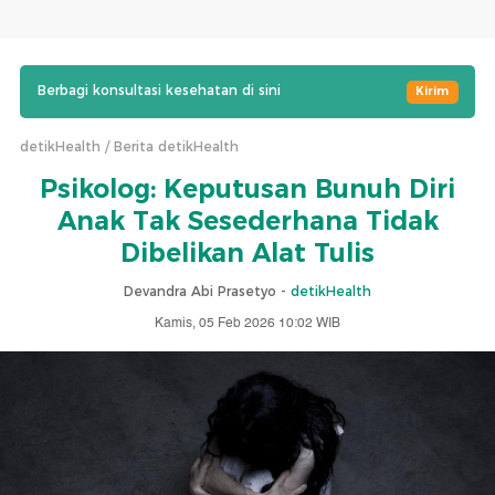
Berbagi konsultasi kesehatan di sini
Kirim
detikHealth
Berita detikHealth
Psikolog: Keputusan Bunuh Diri
Anak Tak Sesederhana Tidak
Dibelikan Alat Tulis
Devandra Abi Prasetyo -
detikHealth
Kamis, 05 Feb 2026 10:02 WIB