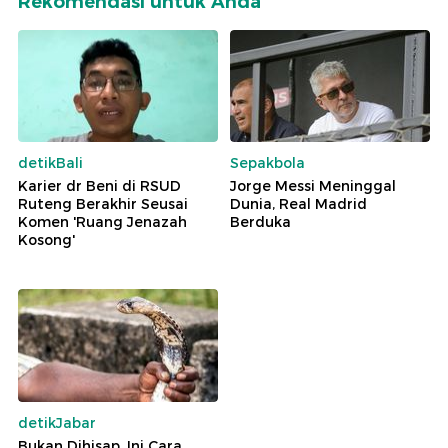
Rekomendasi untuk Anda
detikBali
Sepakbola
Karier dr Beni di RSUD
Jorge Messi Meninggal
Ruteng Berakhir Seusai
Dunia, Real Madrid
Komen 'Ruang Jenazah
Berduka
Kosong'
detikJabar
Bukan Dihisap, Ini Cara