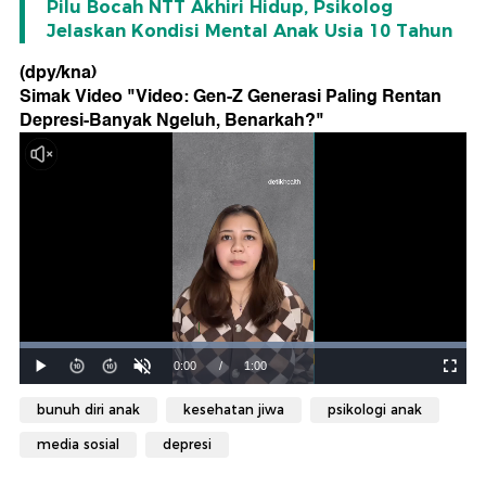
Pilu Bocah NTT Akhiri Hidup, Psikolog
Jelaskan Kondisi Mental Anak Usia 10 Tahun
(dpy/kna)
Simak Video "
Video: Gen-Z Generasi Paling Rentan
Depresi-Banyak Ngeluh, Benarkah?
"
bunuh diri anak
kesehatan jiwa
psikologi anak
media sosial
depresi