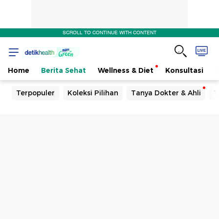
SCROLL TO CONTINUE WITH CONTENT
Home
Berita Sehat
Wellness & Diet
Konsultasi
Terpopuler
Koleksi Pilihan
Tanya Dokter & Ahli
T