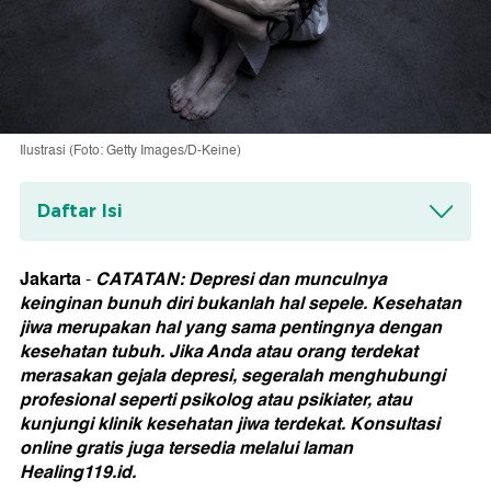
Ilustrasi (Foto: Getty Images/D-Keine)
Daftar Isi
Keputusan Bunuh Diri Anak Tidak
Sesederhana Itu
Jakarta
CATATAN: Depresi dan munculnya
-
keinginan bunuh diri bukanlah hal sepele. Kesehatan
jiwa merupakan hal yang sama pentingnya dengan
kesehatan tubuh. Jika Anda atau orang terdekat
merasakan gejala depresi, segeralah menghubungi
profesional seperti psikolog atau psikiater, atau
kunjungi klinik kesehatan jiwa terdekat. Konsultasi
online gratis juga tersedia melalui laman
Healing119.id.