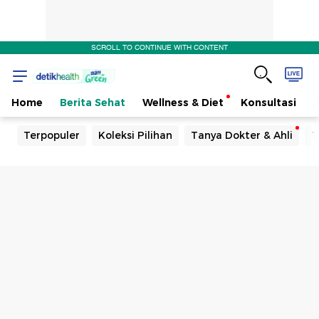
SCROLL TO CONTINUE WITH CONTENT
Home
Berita Sehat
Wellness & Diet
Konsultasi
Terpopuler
Koleksi Pilihan
Tanya Dokter & Ahli
T