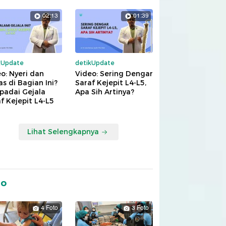
02:13
01:39
kUpdate
detikUpdate
o: Nyeri dan
Video: Sering Dengar
s di Bagian Ini?
Saraf Kejepit L4-L5,
padai Gejala
Apa Sih Artinya?
f Kejepit L4-L5
Lihat Selengkapnya
to
4 Foto
3 Foto