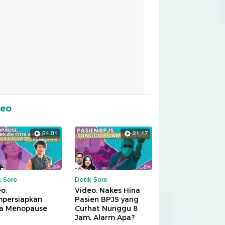
deo
24:01
21:17
k Sore
Detik Sore
o:
Video: Nakes Hina
persiapkan
Pasien BPJS yang
a Menopause
Curhat Nunggu 8
Jam, Alarm Apa?