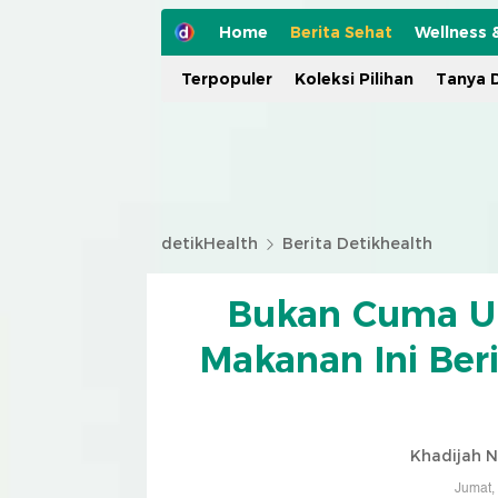
Home
Berita Sehat
Wellness 
Terpopuler
Koleksi Pilihan
Tanya D
detikHealth
Berita Detikhealth
Bukan Cuma U
Makanan Ini Ber
Khadijah N
Jumat,