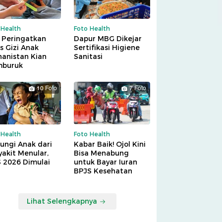
 Health
Foto Health
 Peringatkan
Dapur MBG Dikejar
is Gizi Anak
Sertifikasi Higiene
hanistan Kian
Sanitasi
buruk
10 Foto
7 Foto
 Health
Foto Health
ungi Anak dari
Kabar Baik! Ojol Kini
akit Menular,
Bisa Menabung
S 2026 Dimulai
untuk Bayar Iuran
BPJS Kesehatan
Lihat Selengkapnya