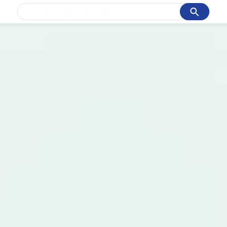
Cancel
Yang sedang ramai dicari
#1
data live draw sgp
#2
gempa hari ini
#3
prabowo
#4
iran
#5
demo
Promoted
Terakhir yang dicari
Loading...