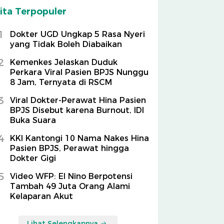
ita Terpopuler
1
Dokter UGD Ungkap 5 Rasa Nyeri
yang Tidak Boleh Diabaikan
2
Kemenkes Jelaskan Duduk
Perkara Viral Pasien BPJS Nunggu
8 Jam, Ternyata di RSCM
3
Viral Dokter-Perawat Hina Pasien
BPJS Disebut karena Burnout, IDI
Buka Suara
4
KKI Kantongi 10 Nama Nakes Hina
Pasien BPJS, Perawat hingga
Dokter Gigi
5
Video WFP: El Nino Berpotensi
Tambah 49 Juta Orang Alami
Kelaparan Akut
Lihat Selengkapnya