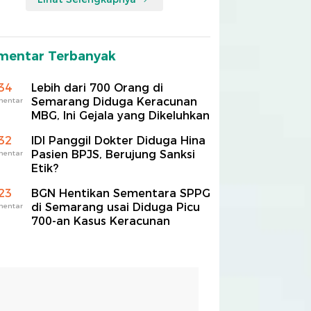
mentar Terbanyak
34
Lebih dari 700 Orang di
Semarang Diduga Keracunan
mentar
MBG, Ini Gejala yang Dikeluhkan
32
IDI Panggil Dokter Diduga Hina
Pasien BPJS, Berujung Sanksi
mentar
Etik?
23
BGN Hentikan Sementara SPPG
di Semarang usai Diduga Picu
mentar
700-an Kasus Keracunan