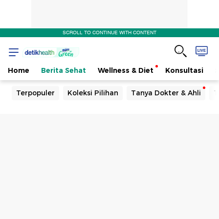
SCROLL TO CONTINUE WITH CONTENT
Home
Berita Sehat
Wellness & Diet
Konsultasi
Terpopuler
Koleksi Pilihan
Tanya Dokter & Ahli
T