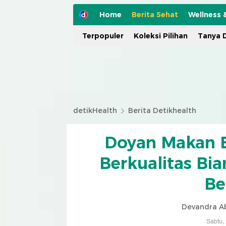
Home
Berita Sehat
Wellness 
Terpopuler
Koleksi Pilihan
Tanya D
detikHealth
Berita Detikhealth
Doyan Makan En
Berkualitas Bi
Be
Devandra Ab
Sabtu,