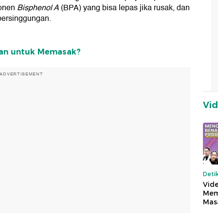
ponen
Bisphenol A
(BPA) yang bisa lepas jika rusak, dan
ersinggungan.
man untuk Memasak?
ADVERTISEMENT
Vi
Deti
Vide
Mem
Mas