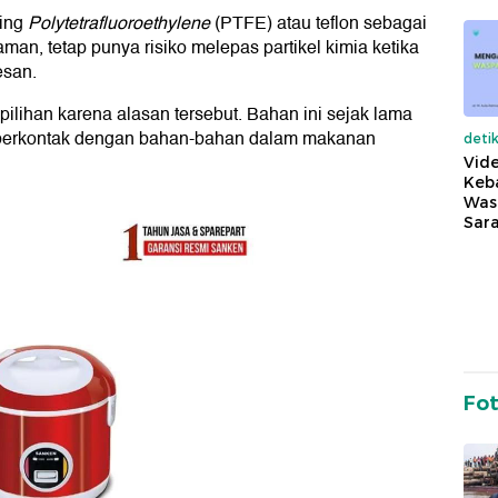
ting
Polytetrafluoroethylene
(PTFE) atau teflon sebagai
 aman, tetap punya risiko melepas partikel kimia ketika
esan.
i pilihan karena alasan tersebut. Bahan ini sejak lama
at berkontak dengan bahan-bahan dalam makanan
deti
Vide
Keba
Was
Sara
Fo