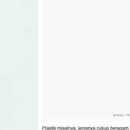
SCROLL T
Plastik misalnya, jenisnya cukup beragam