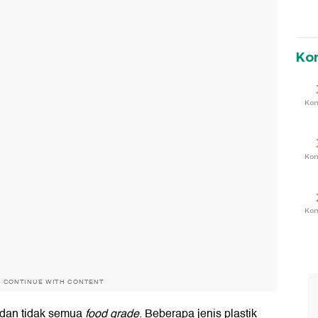
Ko
Ko
Ko
Ko
O CONTINUE WITH CONTENT
 dan tidak semua
food grade
. Beberapa jenis plastik