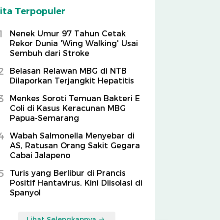
ita Terpopuler
1
Nenek Umur 97 Tahun Cetak
Rekor Dunia 'Wing Walking' Usai
Sembuh dari Stroke
2
Belasan Relawan MBG di NTB
Dilaporkan Terjangkit Hepatitis
3
Menkes Soroti Temuan Bakteri E
Coli di Kasus Keracunan MBG
Papua-Semarang
4
Wabah Salmonella Menyebar di
AS, Ratusan Orang Sakit Gegara
Cabai Jalapeno
5
Turis yang Berlibur di Prancis
Positif Hantavirus, Kini Diisolasi di
Spanyol
Lihat Selengkapnya