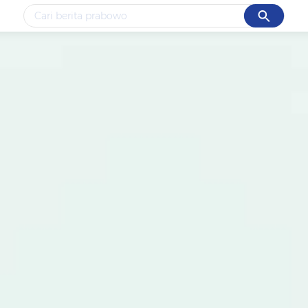
Cancel
Yang sedang ramai dicari
#1
data live draw sgp
#2
piala presiden 2026
#3
prabowo
#4
iran
#5
gempa hari ini
Promoted
Terakhir yang dicari
Loading...