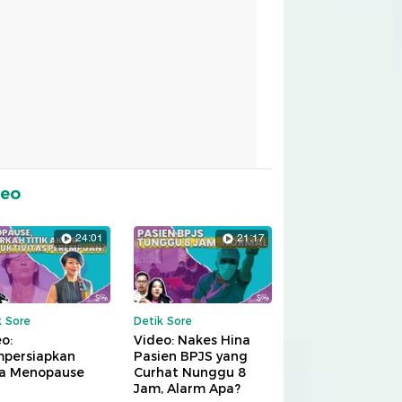
deo
24:01
21:17
k Sore
Detik Sore
o:
Video: Nakes Hina
persiapkan
Pasien BPJS yang
a Menopause
Curhat Nunggu 8
Jam, Alarm Apa?