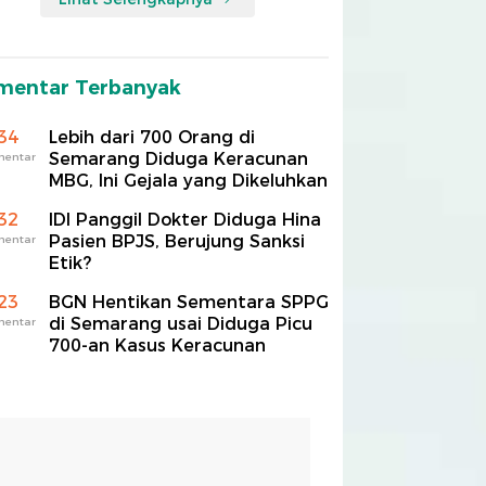
mentar Terbanyak
34
Lebih dari 700 Orang di
Semarang Diduga Keracunan
mentar
MBG, Ini Gejala yang Dikeluhkan
32
IDI Panggil Dokter Diduga Hina
Pasien BPJS, Berujung Sanksi
mentar
Etik?
23
BGN Hentikan Sementara SPPG
di Semarang usai Diduga Picu
mentar
700-an Kasus Keracunan