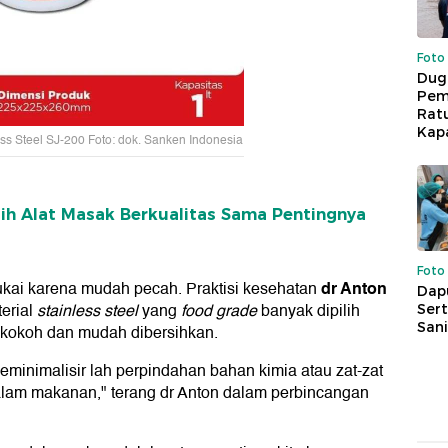
Foto
Dug
Pem
Rat
Kap
ss Steel SJ-200 Foto: dok. Sanken Indonesia
ilih Alat Masak Berkualitas Sama Pentingnya
Foto
dr Anton
ukai karena mudah pecah. Praktisi kesehatan
Dap
erial
stainless steel
yang
food grade
banyak dipilih
Sert
Sani
ga kokoh dan mudah dibersihkan.
meminimalisir lah perpindahan bahan kimia atau zat-zat
dalam makanan," terang dr Anton dalam perbincangan