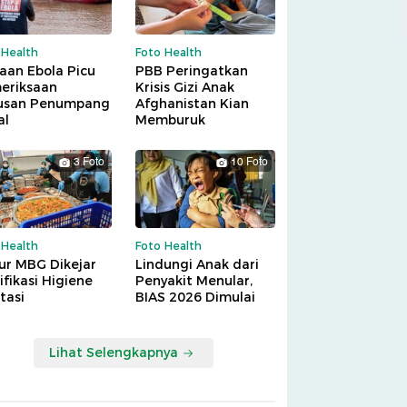
 Health
Foto Health
aan Ebola Picu
PBB Peringatkan
eriksaan
Krisis Gizi Anak
usan Penumpang
Afghanistan Kian
al
Memburuk
3 Foto
10 Foto
 Health
Foto Health
ur MBG Dikejar
Lindungi Anak dari
ifikasi Higiene
Penyakit Menular,
tasi
BIAS 2026 Dimulai
Lihat Selengkapnya