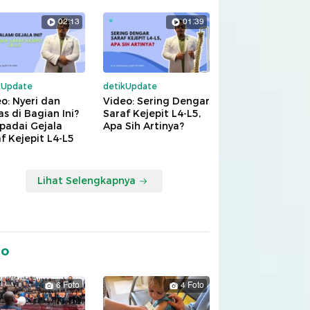
02:13
01:39
kUpdate
detikUpdate
o: Nyeri dan
Video: Sering Dengar
s di Bagian Ini?
Saraf Kejepit L4-L5,
padai Gejala
Apa Sih Artinya?
f Kejepit L4-L5
Lihat Selengkapnya
to
6 Foto
4 Foto