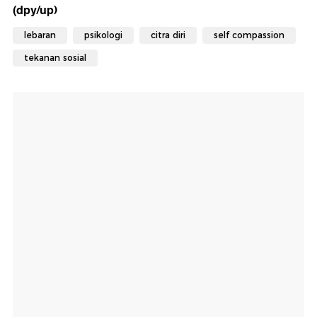
(dpy/up)
lebaran
psikologi
citra diri
self compassion
tekanan sosial