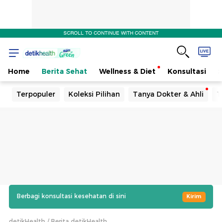
SCROLL TO CONTINUE WITH CONTENT
Home
Berita Sehat
Wellness & Diet
Konsultasi
Terpopuler
Koleksi Pilihan
Tanya Dokter & Ahli
T
Berbagi konsultasi kesehatan di sini
Kirim
detikHealth
Berita detikHealth