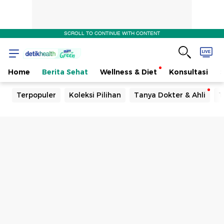
SCROLL TO CONTINUE WITH CONTENT
Home
Berita Sehat
Wellness & Diet
Konsultasi
Terpopuler
Koleksi Pilihan
Tanya Dokter & Ahli
T