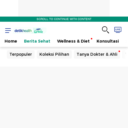
SCROLL TO CONTINUE WITH CONTENT
Home
Berita Sehat
Wellness & Diet
Konsultasi
Terpopuler
Koleksi Pilihan
Tanya Dokter & Ahli
T