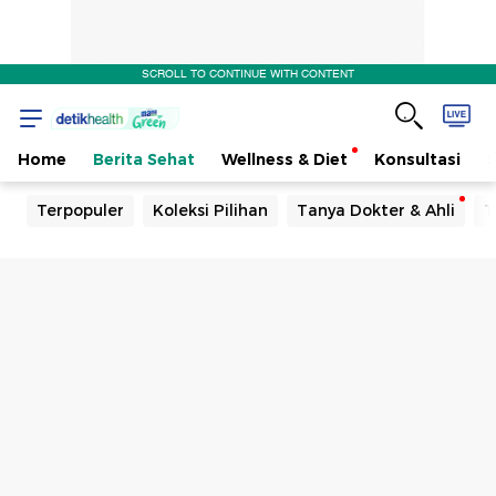
SCROLL TO CONTINUE WITH CONTENT
Home
Berita Sehat
Wellness & Diet
Konsultasi
Terpopuler
Koleksi Pilihan
Tanya Dokter & Ahli
T