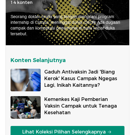
14 konten
Seorang dokter muda yang tengah menjalani program
internship di Cianjur, meninggal dunia (26/3). Ada dugaan
campak dan komplikasi pneumonia di balik kabar duka
tersebut.
Konten Selanjutnya
Gaduh Antivaksin Jadi 'Biang
Kerok' Kasus Campak Ngegas
Lagi, Inikah Kaitannya?
Kemenkes Kaji Pemberian
Vaksin Campak untuk Tenaga
Kesehatan
Lihat Koleksi Pilihan Selengkapnya