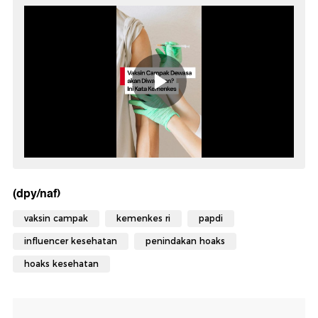
(dpy/naf)
vaksin campak
kemenkes ri
papdi
influencer kesehatan
penindakan hoaks
hoaks kesehatan