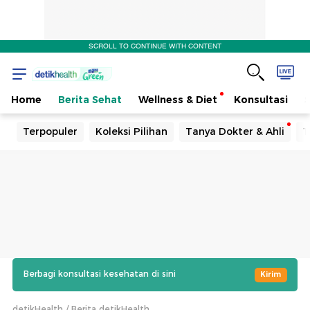
SCROLL TO CONTINUE WITH CONTENT
Home
Berita Sehat
Wellness & Diet
Konsultasi
Terpopuler
Koleksi Pilihan
Tanya Dokter & Ahli
T
Berbagi konsultasi kesehatan di sini
Kirim
detikHealth
Berita detikHealth